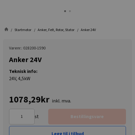
Startmotor
Anker, Felt, Rotor, Stator
Anker 24V
Varenr.: 028200-1590
Anker 24V
Teknisk info:
24V, 4,5kW
1078,29kr
inkl. mva.
st
Bestillingsvare
Legg til i tilbud