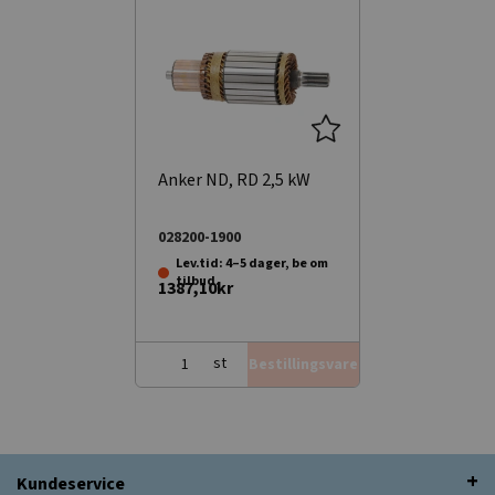
Anker ND, RD 2,5 kW
028200-1900
Lev.tid: 4–5 dager, be om
tilbud.
1387,10kr
st
Bestillingsvare
Kundeservice