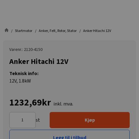
Startmotor
Anker, Felt, Rotor, Stator
Anker Hitachi 12V
Varenr.: 2120-4150
Anker Hitachi 12V
Teknisk info:
12V, 1.8kW
1232,69kr
inkl. mva.
st
Kjøp
Legg til i tilbud