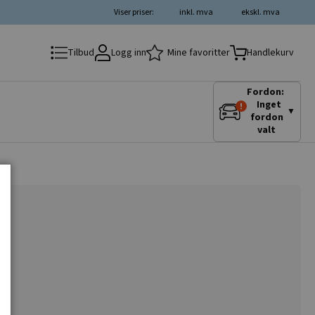
Viser priser:
inkl. mva
ekskl. mva
Logg inn
Mine favoritter
Tilbud
Handlekurv
Fordon:
Inget
▼
fordon
valt