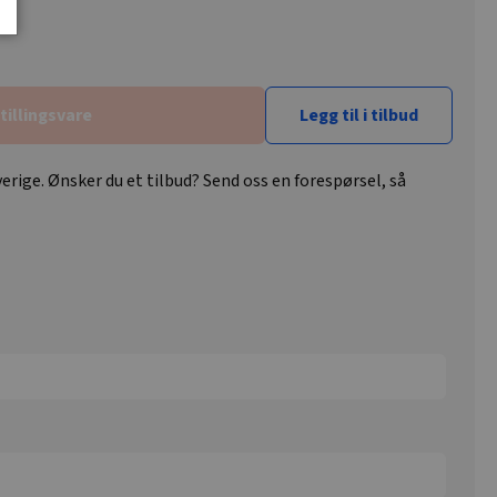
tillingsvare
Legg til i tilbud
erige. Ønsker du et tilbud? Send oss en forespørsel, så