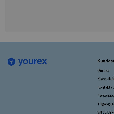
Kundese
Om oss
Kjøpsvilkå
Kontakta 
Personupp
Tillgängli
Vill du bli