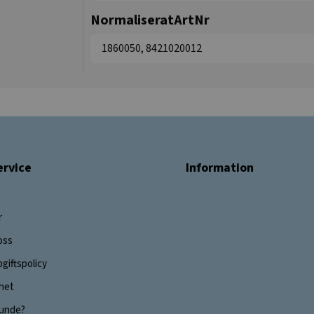
NormaliseratArtNr
1860050, 8421020012
rvice
Information
r
oss
giftspolicy
ghet
 kunde?