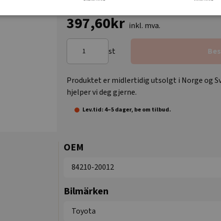
397,60kr
inkl. mva.
st
Bes
Produktet er midlertidig utsolgt i Norge og Sv
hjelper vi deg gjerne.
Lev.tid: 4–5 dager, be om tilbud.
OEM
84210-20012
Bilmärken
Toyota