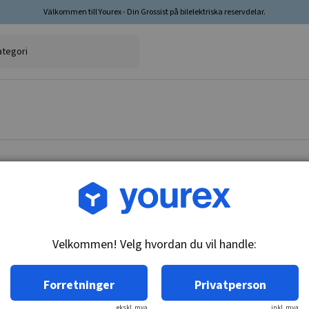
Välkommen till Yourex - Din Grossist på bilelektriska reservdelar.
Varenr.: 1860050
Bakbutikkontakt, Toyota
Velkommen! Velg hvordan du vil handle:
Teknisk info:
M18x1,5, Glødeplugg dia 4 & 4 mm, n/c
Forretninger
Privatperson
ekskl. mva
inkl. mva