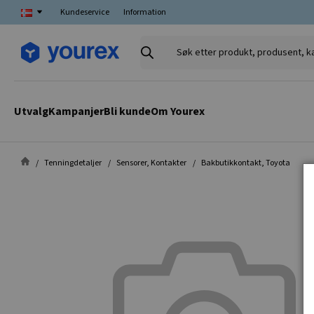
Kundeservice
Information
Søk
etter
produkt,
produsent,
Utvalg
Kampanjer
Bli kunde
Om Yourex
kategori
Tenningdetaljer
Sensorer, Kontakter
Bakbutikkontakt, Toyota