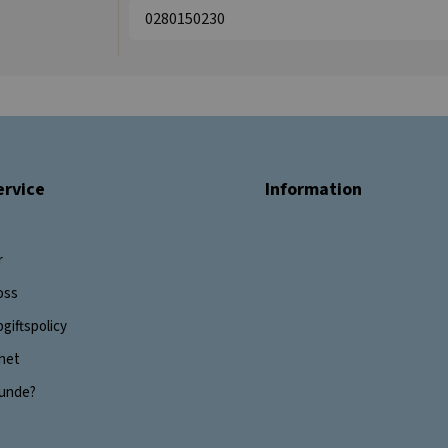
0280150230
rvice
Information
r
oss
giftspolicy
ghet
 kunde?