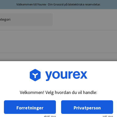
Välkommen till Yourex - Din Grossist på bilelektriska reservdelar.
Varenr.: 028015-0230
Bakdeksel, ND Startmoto
Velkommen! Velg hvordan du vil handle:
Teknisk info:
Bakluke CE.
Forretninger
Privatperson
ekskl. mva
inkl. mva