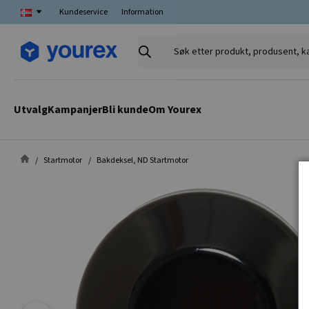
Kundeservice
Information
Søk
etter
produkt,
produsent,
Utvalg
Kampanjer
Bli kunde
Om Yourex
kategori
Startmotor
Bakdeksel, ND Startmotor