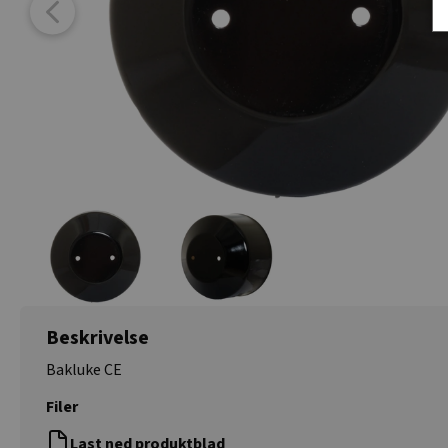
Beskrivelse
Bakluke CE
Filer
Last ned produktblad