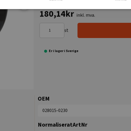
180,14kr
inkl. mva.
st
Er i lager i Sverige
OEM
028015-0230
NormaliseratArtNr