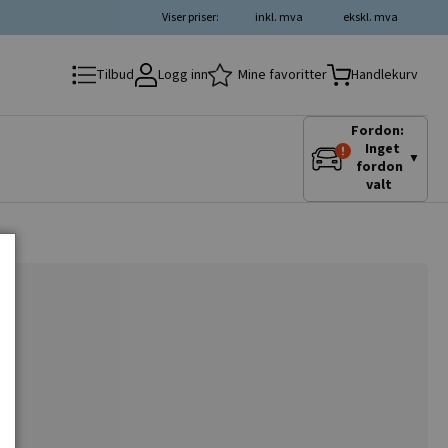
Viser priser:
inkl. mva
ekskl. mva
Logg inn
Mine favoritter
Tilbud
Handlekurv
Fordon:
Inget
▼
fordon
valt
r