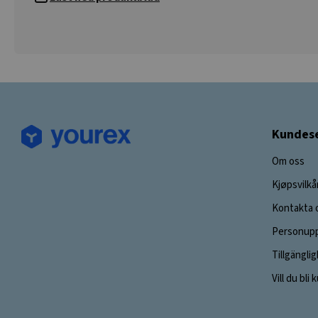
Kundese
Om oss
Kjøpsvilkå
Kontakta 
Personupp
Tillgängli
Vill du bli