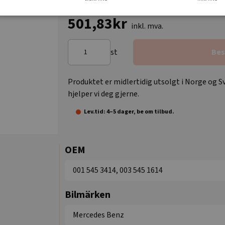
501,83kr
inkl. mva.
st
Bes
Produktet er midlertidig utsolgt i Norge og Sv
hjelper vi deg gjerne.
Lev.tid: 4–5 dager, be om tilbud.
OEM
o
001 545 3414, 003 545 1614
Bilmärken
Mercedes Benz