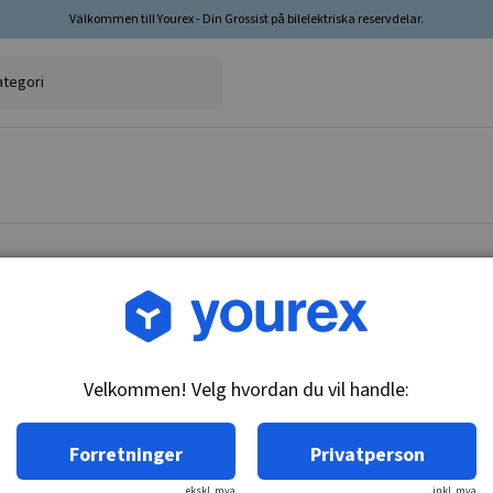
Välkommen till Yourex - Din Grossist på bilelektriska reservdelar.
Varenr.: 1860147
Bakkelyskontakt, Merce
Velkommen! Velg hvordan du vil handle:
Teknisk info:
M27x1 & M18x1.5, glødeplugg diam. 4 & 4mm, 
Forretninger
Privatperson
ekskl. mva
inkl. mva