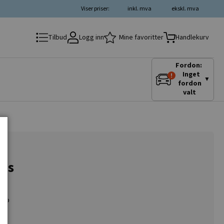
Viser priser:
inkl. mva
ekskl. mva
Logg inn
Mine favoritter
Tilbud
Handlekurv
Fordon:
Inget
▼
fordon
valt
des
n/o