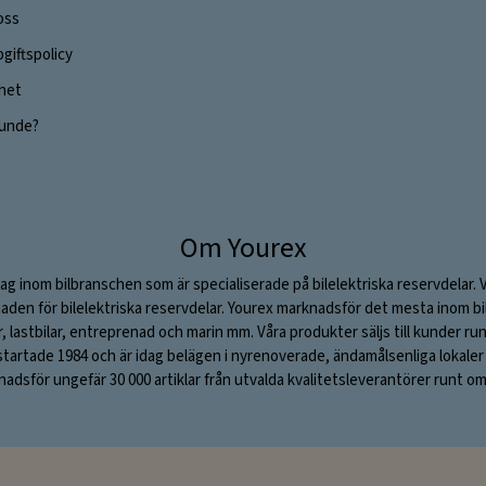
oss
giftspolicy
ghet
 kunde?
Om Yourex
ag inom bilbranschen som är specialiserade på bilelektriska reservdelar. 
aden för bilelektriska reservdelar. Yourex marknadsför det mesta inom bil
ar, lastbilar, entreprenad och marin mm. Våra produkter säljs till kunder ru
rtade 1984 och är idag belägen i nyrenoverade, ändamålsenliga lokaler i S
adsför ungefär 30 000 artiklar från utvalda kvalitetsleverantörer runt om 