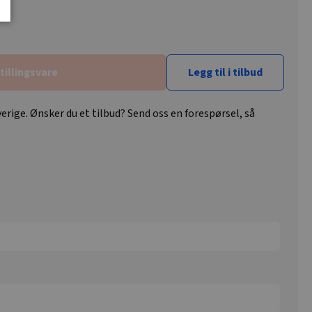
tillingsvare
Legg til i tilbud
erige. Ønsker du et tilbud? Send oss en forespørsel, så