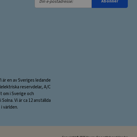
Abonner
e-
postadresse:
Vi är en av Sveriges ledande
elektriska reservdelar, A/C
nt om i Sverige och
olna. Vi är ca 12 anställda
i världen.