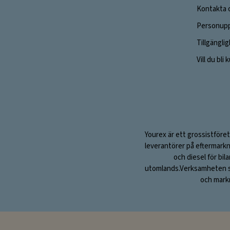
Kontakta 
Personupp
Tillgängli
Vill du bli
Yourex är ett grossistföret
leverantörer på eftermarkn
och diesel för bil
utomlands.Verksamheten sta
och markn