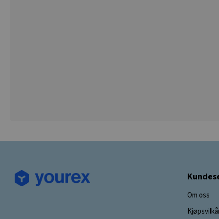
Kundese
Om oss
Kjøpsvilkå