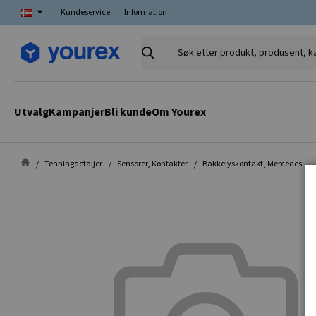
Kundeservice
Information
Søk
etter
produkt,
produsent,
Utvalg
Kampanjer
Bli kunde
Om Yourex
kategori
Tenningdetaljer
Sensorer, Kontakter
Bakkelyskontakt, Mercedes