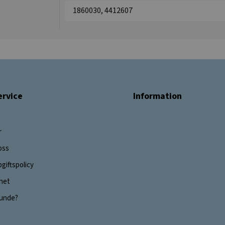
1860030, 4412607
rvice
Information
r
oss
giftspolicy
ghet
 kunde?