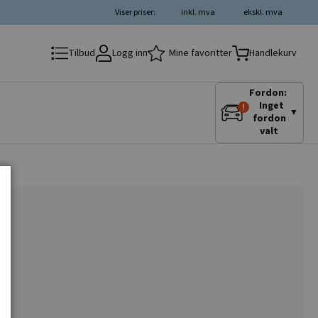
Viser priser:
inkl. mva
ekskl. mva
Logg inn
Mine favoritter
Tilbud
Handlekurv
Fordon:
Inget
▼
fordon
valt