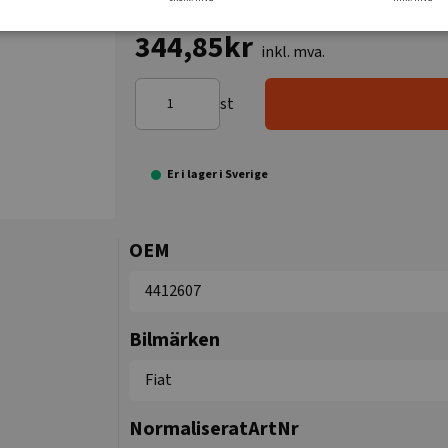
344,85kr
inkl. mva.
st
Er i lager i Sverige
OEM
4412607
Bilmärken
Fiat
NormaliseratArtNr