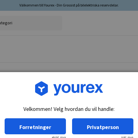
Välkommen till Yourex - Din Grossist på bilelektriska reservdelar.
Varenr.: 1860030
Baklys-kontakt, 636031
Velkommen! Velg hvordan du vil handle:
Teknisk info:
M14x1.5, ikke registrert
Forretninger
Privatperson
ekskl. mva
inkl. mva