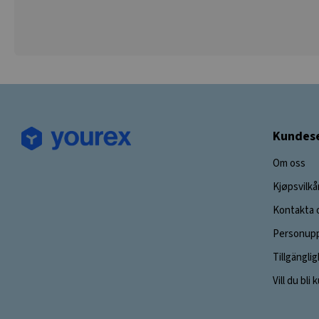
Kundese
Om oss
Kjøpsvilkå
Kontakta 
Personupp
Tillgängli
Vill du bli