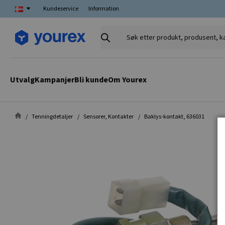
Kundeservice
Information
Søk
etter
produkt,
produsent,
Utvalg
Kampanjer
Bli kunde
Om Yourex
kategori
Tenningdetaljer
Sensorer, Kontakter
Baklys-kontakt, 636031