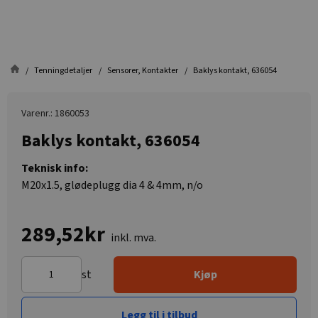
Tenningdetaljer
Sensorer, Kontakter
Baklys kontakt, 636054
Varenr.: 1860053
Baklys kontakt, 636054
Teknisk info:
M20x1.5, glødeplugg dia 4 & 4mm, n/o
289,52kr
inkl. mva.
st
Kjøp
Legg til i tilbud