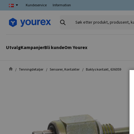
Kundeservice
Information
Søk
etter
produkt,
produsent,
Utvalg
Kampanjer
Bli kunde
Om Yourex
kategori
Tenningdetaljer
Sensorer, Kontakter
Baklys kontakt, 636059