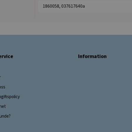
1860058, 037617640a
rvice
Information
r
oss
giftspolicy
ghet
 kunde?