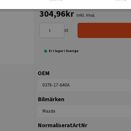
304,96kr
inkl. mva.
st
Er i lager i Sverige
OEM
0376-17-640A
Bilmärken
Mazda
NormaliseratArtNr