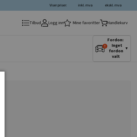
Viser priser:
inkl. mva
ekskl. mva
Logg inn
Mine favoritter
Tilbud
Handlekurv
Fordon:
Inget
▼
fordon
valt