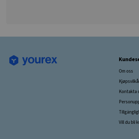
Kundese
Om oss
Kjøpsvilkå
Kontakta 
Personupp
Tillgängli
Vill du bli