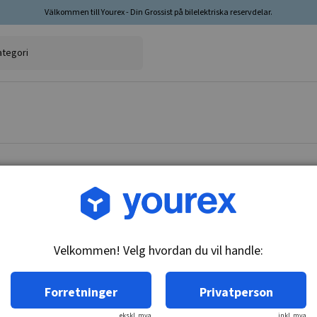
Välkommen till Yourex - Din Grossist på bilelektriska reservdelar.
Varenr.: 1860058
Baklys kontakt, 636059
Velkommen! Velg hvordan du vil handle:
Teknisk info:
M12x1,75, glødeplugg dia 4 & 4mm, ikke kåret
Forretninger
Privatperson
ekskl. mva
inkl. mva