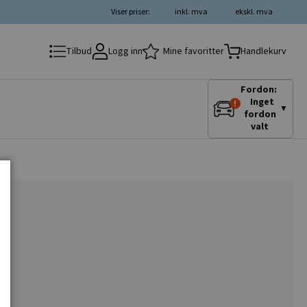
Viser priser:
inkl. mva
ekskl. mva
Logg inn
Mine favoritter
Tilbud
Handlekurv
Fordon:
Inget
▼
fordon
valt