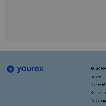
Kundese
Om oss
Kjøpsvilkå
Kontakta 
Personupp