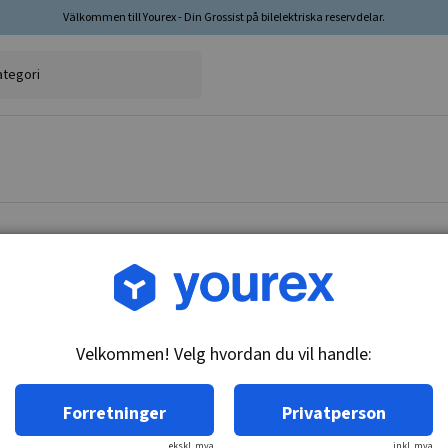
Välkommen till Yourex - Din Grossist på bilelektriska reservdelar.
Varenr.: 1860088
Baklys kontakt, 636089
Velkommen! Velg hvordan du vil handle:
Teknisk info:
M14x2, n/o
Forretninger
Privatperson
ekskl. mva
inkl. mva