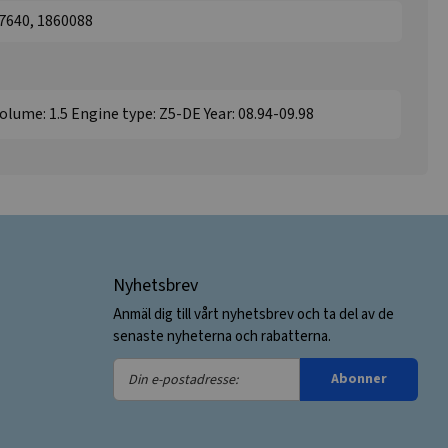
7640, 1860088
volume: 1.5 Engine type: Z5-DE Year: 08.94-09.98
Nyhetsbrev
Anmäl dig till vårt nyhetsbrev och ta del av de
senaste nyheterna och rabatterna.
Din
Abonner
e-
postadresse: