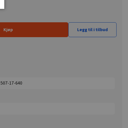
Kjøp
Legg til i tilbud
M507-17-640