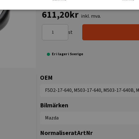
611,20kr
inkl. mva.
st
Er i lager i Sverige
OEM
F5D2-17-640, M503-17-640, M503-17-640B, 
Bilmärken
Mazda
NormaliseratArtNr