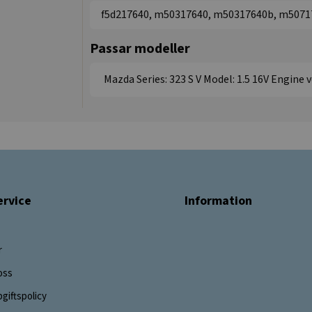
f5d217640, m50317640, m50317640b, m5071
Passar modeller
Mazda Series: 323 S V Model: 1.5 16V Engine 
rvice
Information
r
oss
giftspolicy