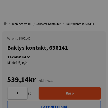
Tenningdetaljer
Sensorer, Kontakter
Baklys kontakt, 636141
Varenr.: 1860140
Baklys kontakt, 636141
Teknisk info:
M14x1.5, n/o
539,14kr
inkl. mva.
st
Kjøp
Legg til i tilbud