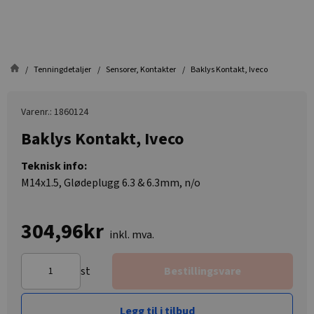
Tenningdetaljer
Sensorer, Kontakter
Baklys Kontakt, Iveco
Varenr.: 1860124
Baklys Kontakt, Iveco
Teknisk info:
M14x1.5, Glødeplugg 6.3 & 6.3mm, n/o
304,96kr
inkl. mva.
st
Bestillingsvare
Legg til i tilbud