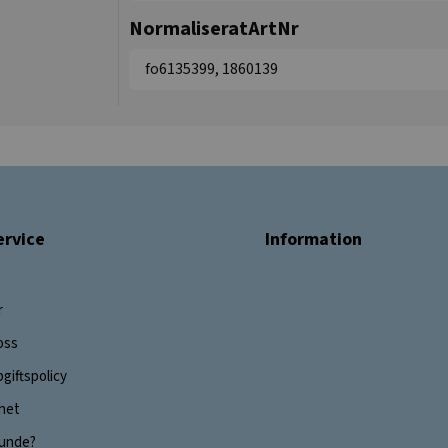
NormaliseratArtNr
fo6135399, 1860139
rvice
Information
r
oss
giftspolicy
ghet
 kunde?