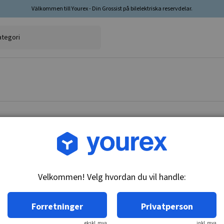
Välkommen till Yourex - Din Grossist på bilelektriska reservdelar.
Varenr.: 1860065
Baklyskkontakt
Velkommen! Velg hvordan du vil handle:
Teknisk info:
M14x1.5, ikke registrert
Forretninger
Privatperson
ekskl. mva
inkl. mva