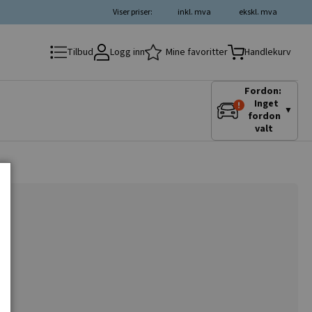
Viser priser:
inkl. mva
ekskl. mva
Logg inn
Mine favoritter
Tilbud
Handlekurv
Fordon:
Inget
▼
fordon
valt