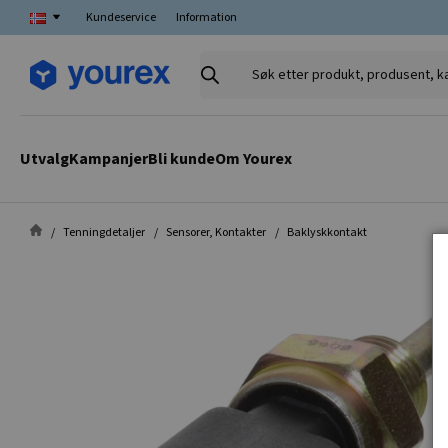
Kundeservice
Information
Søk
etter
produkt,
produsent,
Utvalg
Kampanjer
Bli kunde
Om Yourex
kategori
Tenningdetaljer
Sensorer, Kontakter
Baklyskkontakt