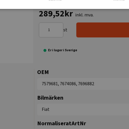
289,52kr
inkl. mva.
st
Er i lager i Sverige
OEM
7579681, 7674086, 7696882
Bilmärken
Fiat
NormaliseratArtNr