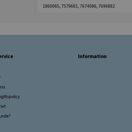
1860065, 7579681, 7674086, 7696882
rvice
Information
r
oss
giftspolicy
ghet
 kunde?