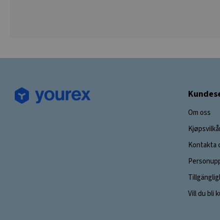
Kundese
Om oss
Kjøpsvilkå
Kontakta 
Personupp
Tillgängli
Vill du bli