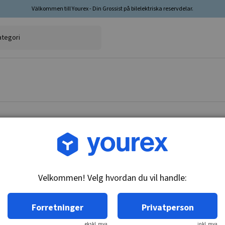
Välkommen till Yourex - Din Grossist på bilelektriska reservdelar.
Varenr.: 1860098
Baklysontakt, 636099
Velkommen! Velg hvordan du vil handle:
Teknisk info:
M14x1.5, n/o
Forretninger
Privatperson
ekskl. mva
inkl. mva