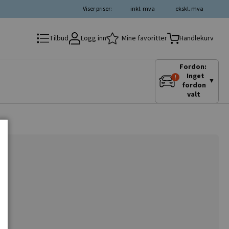
Viser priser:
inkl. mva
ekskl. mva
Logg inn
Mine favoritter
Tilbud
Handlekurv
Fordon:
Inget
▼
fordon
valt