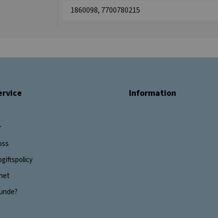
1860098, 7700780215
rvice
Information
r
oss
giftspolicy
ghet
 kunde?