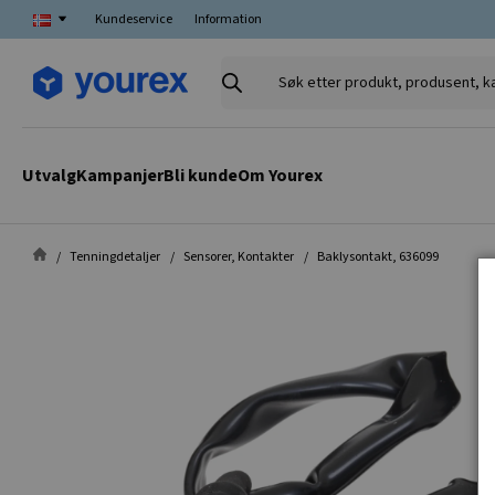
Kundeservice
Information
Søk
etter
produkt,
produsent,
Utvalg
Kampanjer
Bli kunde
Om Yourex
kategori
Tenningdetaljer
Sensorer, Kontakter
Baklysontakt, 636099