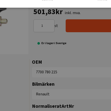
501,83kr
inkl. mva.
st
Er i lager i Sverige
OEM
7700 780 215
Bilmärken
Renault
NormaliseratArtNr