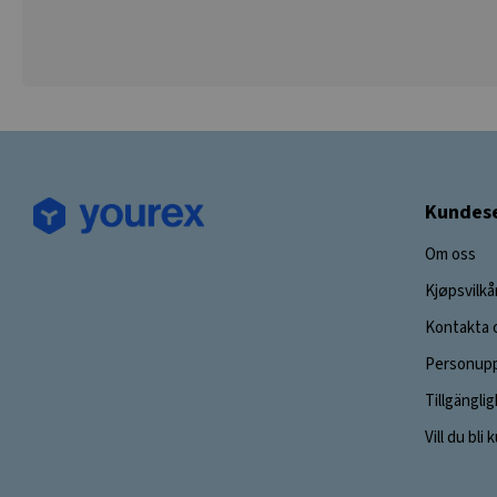
Kundese
Om oss
Kjøpsvilkå
Kontakta 
Personupp
Tillgängli
Vill du bli