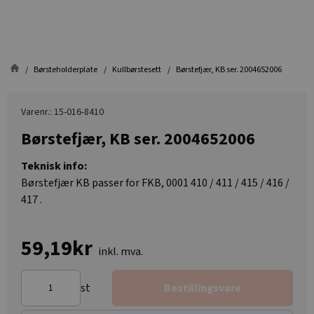
Børsteholderplate
Kullbørstesett
Børstefjær, KB ser. 2004652006
Varenr.: 15-016-8410
Børstefjær, KB ser. 2004652006
Teknisk info:
Børstefjær KB passer for FKB, 0001 410 / 411 / 415 / 416 /
417 .
59,19kr
inkl. mva.
st
Bestillingsvare