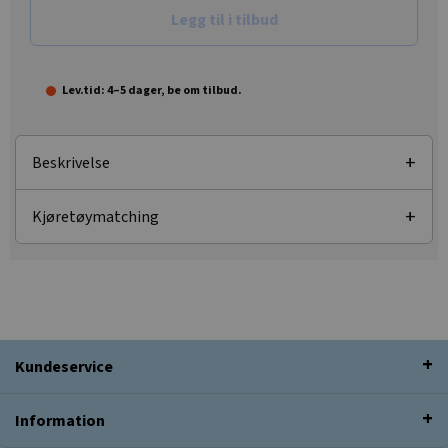
Legg til i tilbud
Lev.tid: 4–5 dager, be om tilbud.
Beskrivelse
Kjøretøymatching
Kundeservice
Information