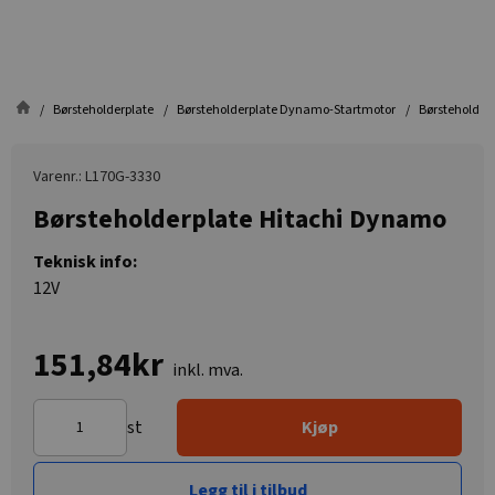
Børsteholderplate
Børsteholderplate Dynamo-Startmotor
Børsteholder
Varenr.: L170G-3330
Børsteholderplate Hitachi Dynamo
Teknisk info:
12V
151,84kr
inkl. mva.
st
Kjøp
Legg til i tilbud