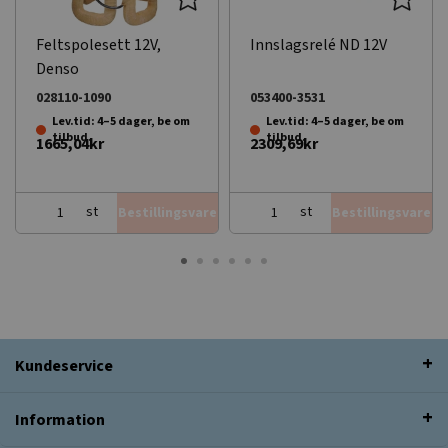
Feltspolesett 12V,
Innslagsrelé ND 12V
Denso
028110-1090
053400-3531
Lev.tid: 4–5 dager, be om
Lev.tid: 4–5 dager, be om
tilbud.
tilbud.
1665,04kr
2309,69kr
st
st
Bestillingsvare
Bestillingsvare
Kundeservice
Information