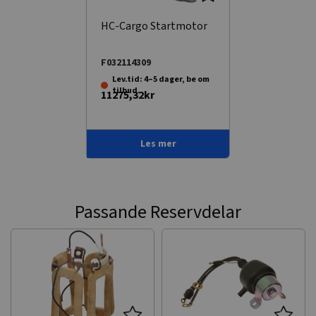
HC-Cargo Startmotor
F032114309
Lev.tid: 4–5 dager, be om
tilbud.
11275,32kr
Les mer
Passande Reservdelar