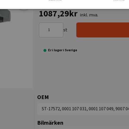
1087,29kr
inkl. mva.
st
Er i lager i Sverige
OEM
ST-17572, 0001 107 031, 0001 107 049, 9007 0
Bilmärken