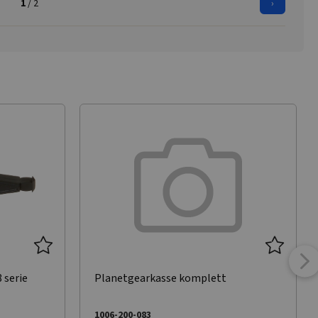
1
/ 2
›
 serie
Planetgearkasse komplett
1006-200-083