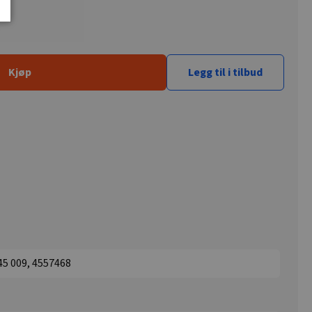
Kjøp
Legg til i tilbud
45 009, 4557468