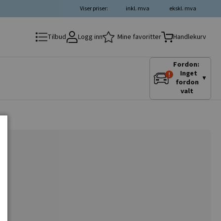
Viser priser:
inkl. mva
ekskl. mva
Logg inn
Mine favoritter
Tilbud
Handlekurv
Fordon:
Inget
▼
fordon
valt