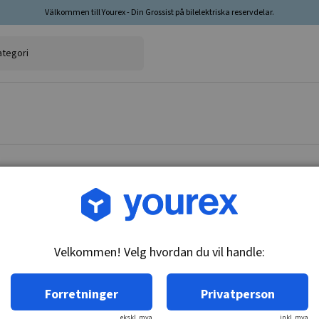
Välkommen till Yourex - Din Grossist på bilelektriska reservdelar.
Varenr.: ST-17560
Chrysler Startmotor
Velkommen! Velg hvordan du vil handle:
Teknisk info:
12V - 1,1kW, 8k
Forretninger
Privatperson
ekskl. mva
inkl. mva