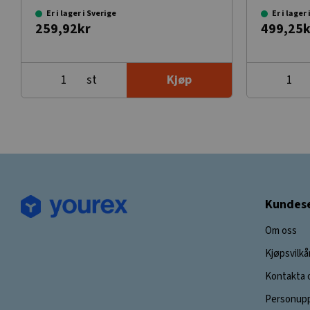
Er i lager i Sverige
Er i lager
259,92kr
499,25k
st
Kjøp
Kundese
Om oss
Kjøpsvilkå
Kontakta 
Personupp