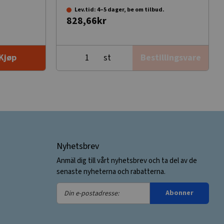
Lev.tid: 4–5 dager, be om tilbud.
828,66kr
st
Kjøp
Bestillingsvare
Nyhetsbrev
Anmäl dig till vårt nyhetsbrev och ta del av de
senaste nyheterna och rabatterna.
Din
Abonner
e-
postadresse: