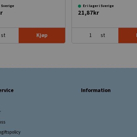
 i Sverige
Er i lager i Sverige
r
21,87kr
st
st
Kjøp
rvice
Information
r
oss
giftspolicy