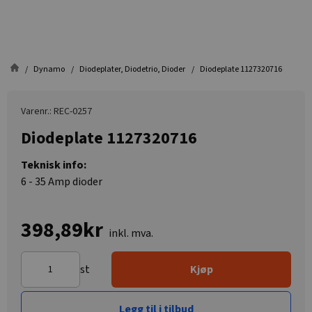
Dynamo
Diodeplater, Diodetrio, Dioder
Diodeplate 1127320716
Varenr.: REC-0257
Diodeplate 1127320716
Teknisk info:
6 - 35 Amp dioder
398,89kr
inkl. mva.
st
Kjøp
Legg til i tilbud