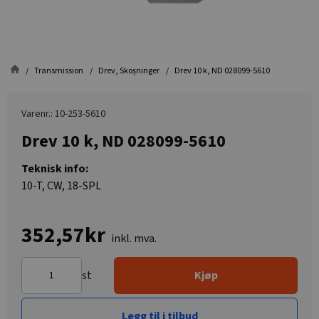
Transmission
Drev, Skoșninger
Drev 10 k, ND 028099-5610
Varenr.: 10-253-5610
Drev 10 k, ND 028099-5610
Teknisk info:
10-T, CW, 18-SPL
352,57kr
inkl. mva.
st
Kjøp
Legg til i tilbud