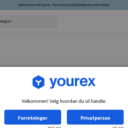
Välkommen till Yourex - Din Grossist på bilelektriska reservdelar.
Varenr.: 10-251-0901
Drev, 29,7mm UD k, 028
Velkommen! Velg hvordan du vil handle:
Teknisk info:
9-T, CW, 10-SPL
Forretninger
Privatperson
ekskl. mva
inkl. mva