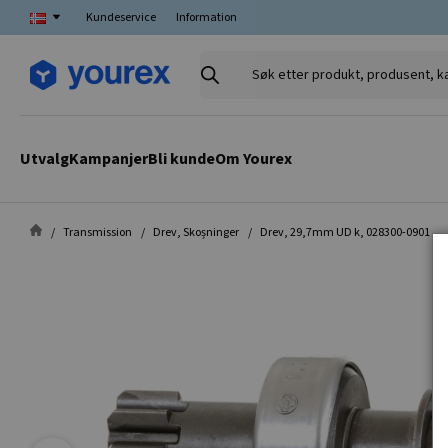
Kundeservice
Information
Søk
etter
produkt,
produsent,
Utvalg
Kampanjer
Bli kunde
Om Yourex
kategori
Transmission
Drev, Skoșninger
Drev, 29,7mm UD k, 028300-0901