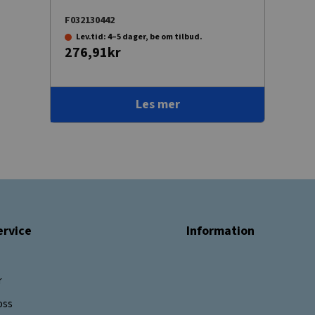
F032130442
Lev.tid: 4–5 dager, be om tilbud.
276,91kr
Les mer
rvice
Information
r
oss