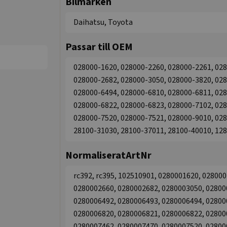
Bilmärken
Daihatsu, Toyota
Passar till OEM
028000-1620, 028000-2260, 028000-2261, 028
028000-2682, 028000-3050, 028000-3820, 028
028000-6494, 028000-6810, 028000-6811, 028
028000-6822, 028000-6823, 028000-7102, 028
028000-7520, 028000-7521, 028000-9010, 028
28100-31030, 28100-37011, 28100-40010, 12
NormaliseratArtNr
rc392, rc395, 102510901, 0280001620, 02800
0280002660, 0280002682, 0280003050, 02800
0280006492, 0280006493, 0280006494, 02800
0280006820, 0280006821, 0280006822, 02800
0280007462, 0280007470, 0280007520, 02800