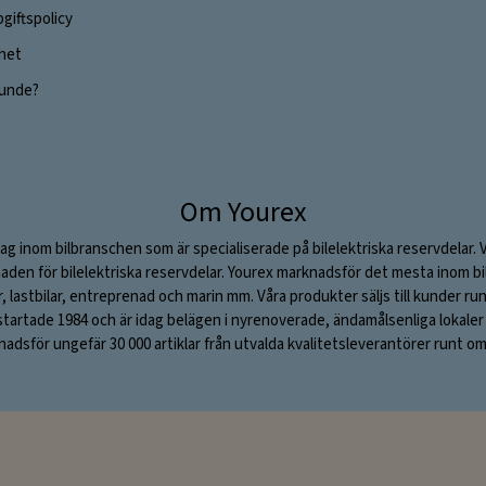
giftspolicy
ghet
 kunde?
Om Yourex
ag inom bilbranschen som är specialiserade på bilelektriska reservdelar. 
aden för bilelektriska reservdelar. Yourex marknadsför det mesta inom bil
ar, lastbilar, entreprenad och marin mm. Våra produkter säljs till kunder ru
rtade 1984 och är idag belägen i nyrenoverade, ändamålsenliga lokaler i S
adsför ungefär 30 000 artiklar från utvalda kvalitetsleverantörer runt om 