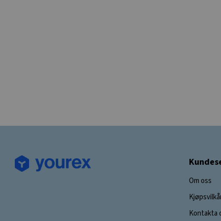
Kundese
Om oss
Kjøpsvilkå
Kontakta 