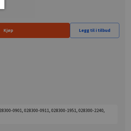
Kjøp
Legg til i tilbud
028300-0901, 028300-0911, 028300-1951, 028300-2240,