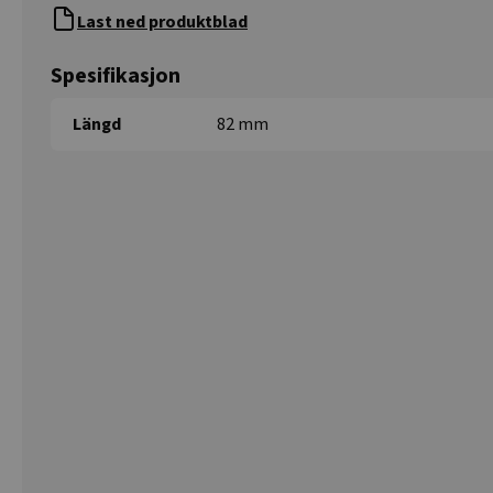
Last ned produktblad
Spesifikasjon
Längd
82 mm