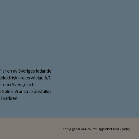
postadresse:
Vi är en av Sveriges ledande
elektriska reservdelar, A/C
nt om i Sverige och
olna. Vi är ca 12 anställda
i världen.
Copyright © 2026 Yourex Opprettet med
Vendre