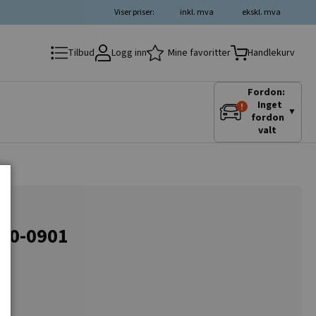
Viser priser:
inkl. mva
ekskl. mva
Logg inn
Mine favoritter
Tilbud
Handlekurv
Fordon:
Inget
▼
fordon
valt
300-0901