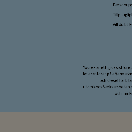
Personupp
Tillgängli
Vill du bli
Yourex är ett grossistföret
leverantörer på eftermarkn
och diesel för bil
utomlands.Verksamheten sta
och markn