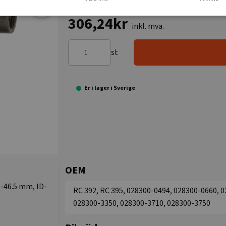
306,24kr
inkl. mva.
st
Er i lager i Sverige
OEM
-46.5 mm, ID-
RC 392, RC 395, 028300-0494, 028300-0660, 
028300-3350, 028300-3710, 028300-3750