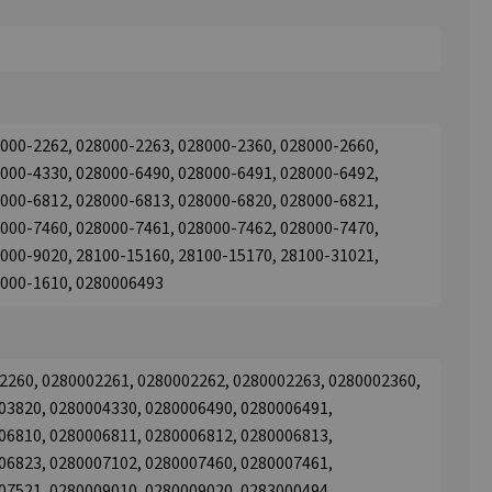
000-2262, 028000-2263, 028000-2360, 028000-2660,
000-4330, 028000-6490, 028000-6491, 028000-6492,
000-6812, 028000-6813, 028000-6820, 028000-6821,
000-7460, 028000-7461, 028000-7462, 028000-7470,
000-9020, 28100-15160, 28100-15170, 28100-31021,
8000-1610, 0280006493
02260, 0280002261, 0280002262, 0280002263, 0280002360,
03820, 0280004330, 0280006490, 0280006491,
06810, 0280006811, 0280006812, 0280006813,
06823, 0280007102, 0280007460, 0280007461,
07521, 0280009010, 0280009020, 0283000494,