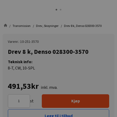
Transmission
Drev, Skoșninger
Drev 8 k, Denso 028300-3570
Varenr.: 10-251-3570
Drev 8 k, Denso 028300-3570
Teknisk info:
8-T, CW, 10-SPL
491,53kr
inkl. mva.
st
Kjøp
Legg til i tilbud