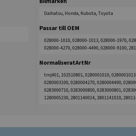
Bilmärken
Daihatsu, Honda, Kubota, Toyota
Passar till OEM
028000-1010, 028000-1013, 028000-1970, 028
028000-4270, 028000-4490, 028000-9100, 28
NormaliseratArtNr
tmj401, 102510801, 0280001010, 0280001013
0280003100, 0280004270, 0280004490, 02800
0283000710, 0283000800, 0283000801, 02830
1280005230, 2801140014, 2801141010, 28011