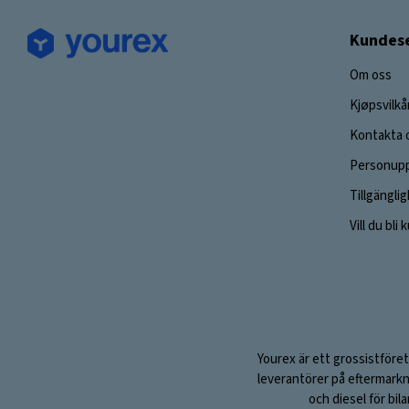
Kundese
Om oss
Kjøpsvilkå
Kontakta 
Personupp
Tillgängli
Vill du bli
Yourex är ett grossistföret
leverantörer på eftermarkn
och diesel för bil