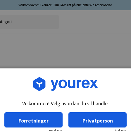
Välkommen till Yourex - Din Grossist på bilelektriska reservdelar.
Varenr.: 10-251-0801
Drev 9 k, Denso 028300-
Velkommen! Velg hvordan du vil handle:
Teknisk info:
9-T, CW, 10-SPL
Forretninger
Privatperson
ekskl. mva
inkl. mva