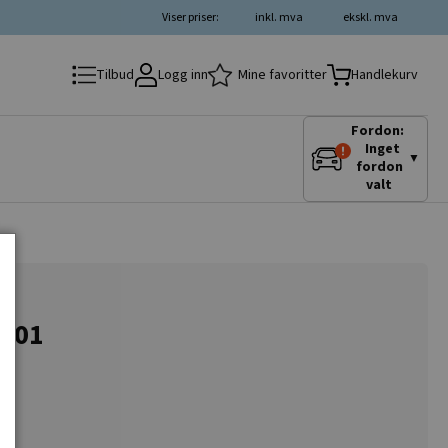
Viser priser:
inkl. mva
ekskl. mva
Logg inn
Mine favoritter
Tilbud
Handlekurv
Fordon:
Inget
▼
fordon
valt
0801