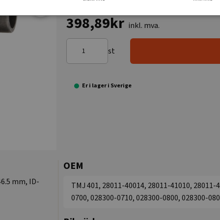
398,89kr
inkl. mva.
st
Er i lager i Sverige
OEM
46.5 mm, ID-
TMJ 401, 28011-40014, 28011-41010, 28011-4
0700, 028300-0710, 028300-0800, 028300-080