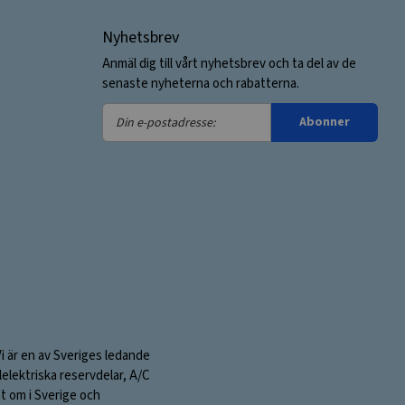
Nyhetsbrev
Anmäl dig till vårt nyhetsbrev och ta del av de
senaste nyheterna och rabatterna.
Din
Abonner
e-
postadresse:
Vi är en av Sveriges ledande
elektriska reservdelar, A/C
nt om i Sverige och