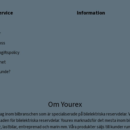
rvice
Information
r
oss
giftspolicy
ghet
 kunde?
Om Yourex
ag inom bilbranschen som är specialiserade på bilelektriska reservdelar. 
aden för bilelektriska reservdelar. Yourex marknadsför det mesta inom bil
ar, lastbilar, entreprenad och marin mm. Våra produkter säljs till kunder ru