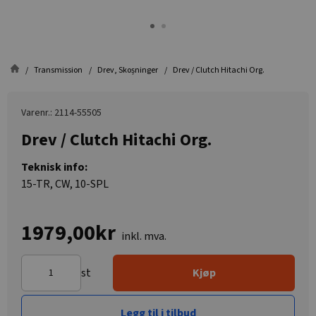
Transmission
Drev, Skoșninger
Drev / Clutch Hitachi Org.
Varenr.: 2114-55505
Drev / Clutch Hitachi Org.
Teknisk info:
15-TR, CW, 10-SPL
1979,00kr
inkl. mva.
st
Kjøp
Legg til i tilbud