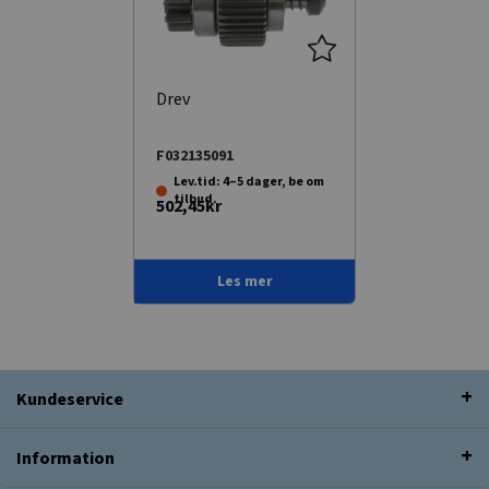
Drev
F032135091
Lev.tid: 4–5 dager, be om
tilbud.
502,45kr
Les mer
Kundeservice
Information