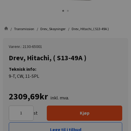
Transmission
Drev, Skoșninger
Drev, Hitachi, ( S13-49A )
Varenr.: 2130-65001
Drev, Hitachi, ( S13-49A )
Teknisk info:
9-T, CW, 11-SPL
2309,69kr
inkl. mva.
st
Kjøp
Legg til i tilbud