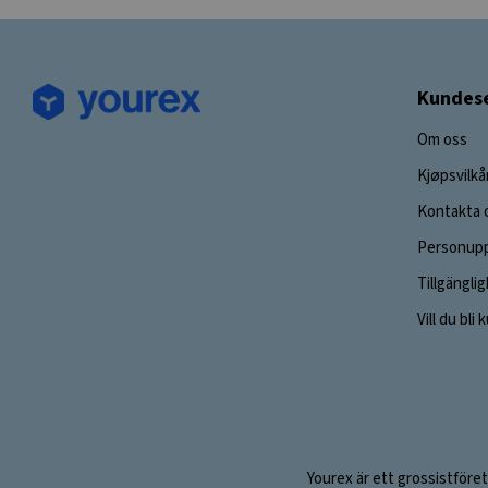
Kundese
Om oss
Kjøpsvilkå
Kontakta 
Personupp
Tillgängli
Vill du bli
Yourex är ett grossistföret