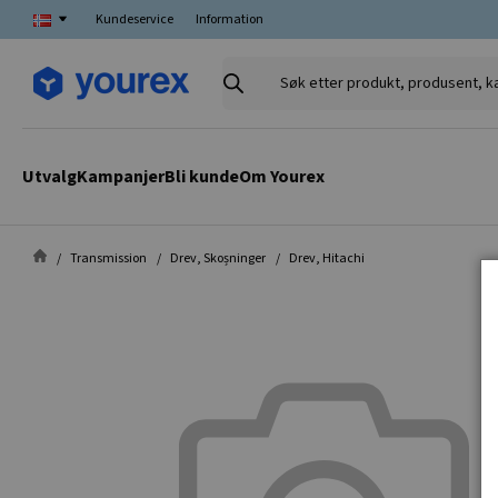
Kundeservice
Information
Søk
etter
produkt,
produsent,
Utvalg
Kampanjer
Bli kunde
Om Yourex
kategori
Transmission
Drev, Skoșninger
Drev, Hitachi