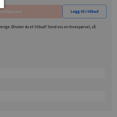
tillingsvare
Legg til i tilbud
erige. Ønsker du et tilbud? Send oss en forespørsel, så