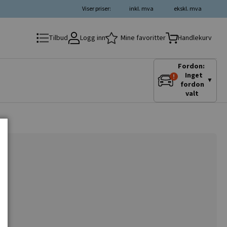
Viser priser:
inkl. mva
ekskl. mva
Logg inn
Mine favoritter
Tilbud
Handlekurv
Fordon:
Inget
▼
fordon
valt