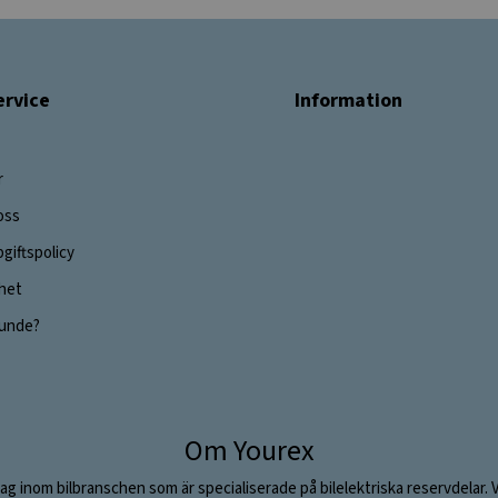
rvice
Information
r
oss
giftspolicy
ghet
 kunde?
Om Yourex
ag inom bilbranschen som är specialiserade på bilelektriska reservdelar. 