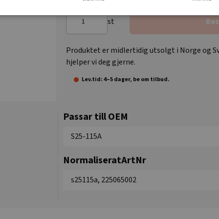
st
Bes
Produktet er midlertidig utsolgt i Norge og Sv
hjelper vi deg gjerne.
Lev.tid: 4–5 dager, be om tilbud.
Passar till OEM
S25-115A
NormaliseratArtNr
s25115a, 225065002