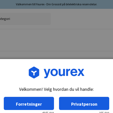
Välkommen till Yourex - Din Grossist på bilelektriska reservdelar.
Varenr.: 2250-65002
Drev, Hitachi
Velkommen! Velg hvordan du vil handle:
Teknisk info:
Forretninger
Privatperson
4639,98kr
inkl. mva.
ekskl. mva
inkl. mva