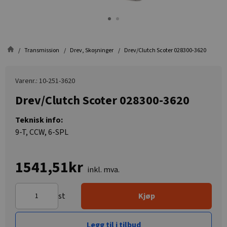
Transmission
Drev, Skoșninger
Drev/Clutch Scoter 028300-3620
Varenr.: 10-251-3620
Drev/Clutch Scoter 028300-3620
Teknisk info:
9-T, CCW, 6-SPL
1541,51kr
inkl. mva.
st
Kjøp
Legg til i tilbud