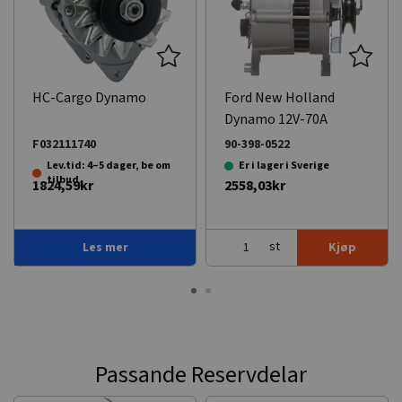
HC-Cargo Dynamo
Ford New Holland
Dynamo 12V-70A
F032111740
90-398-0522
Lev.tid: 4–5 dager, be om
Er i lager i Sverige
tilbud.
1824,59kr
2558,03kr
st
Les mer
Kjøp
Passande Reservdelar