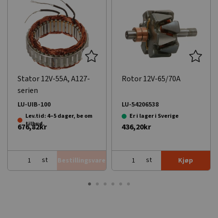
Stator 12V-55A, A127-
Rotor 12V-65/70A
serien
LU-UIB-100
LU-54206538
Lev.tid: 4–5 dager, be om
Er i lager i Sverige
tilbud.
676,82kr
436,20kr
st
st
Bestillingsvare
Kjøp