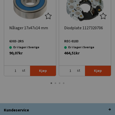
Nålager 17x47x14 mm
Diodplate 1127320706
6303-2RS
REC-0183
Er i lager i Sverige
Er i lager i Sverige
90,07kr
464,51kr
st
st
e
Kjøp
Kjøp
Kundeservice