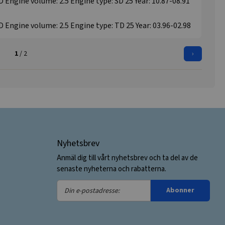
D Engine volume: 2.5 Engine type: SD 25 Year: 10.87-08.91
D Engine volume: 2.5 Engine type: TD 25 Year: 03.96-02.98
1
/ 2
›
Nyhetsbrev
Anmäl dig till vårt nyhetsbrev och ta del av de
senaste nyheterna och rabatterna.
Din
Abonner
e-
postadresse: