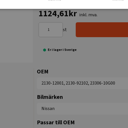
1124,61kr
inkl. mva.
st
Er i lager i Sverige
OEM
2130-12001, 2130-92102, 23306-10G00
Bilmärken
Nissan
Passar till OEM