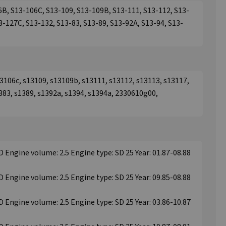
6B, S13-106C, S13-109, S13-109B, S13-111, S13-112, S13-
3-127C, S13-132, S13-83, S13-89, S13-92A, S13-94, S13-
3106c, s13109, s13109b, s13111, s13112, s13113, s13117,
383, s1389, s1392a, s1394, s1394a, 2330610g00,
D Engine volume: 2.5 Engine type: SD 25 Year: 01.87-08.88
D Engine volume: 2.5 Engine type: SD 25 Year: 09.85-08.88
D Engine volume: 2.5 Engine type: SD 25 Year: 03.86-10.87