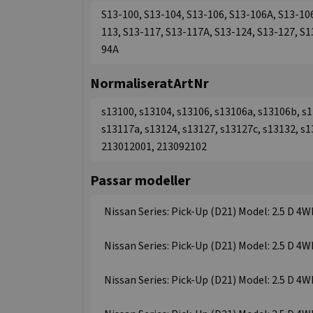
S13-100, S13-104, S13-106, S13-106A, S13-10
113, S13-117, S13-117A, S13-124, S13-127, S1
94A
NormaliseratArtNr
s13100, s13104, s13106, s13106a, s13106b, s1
s13117a, s13124, s13127, s13127c, s13132, s1
213012001, 213092102
Passar modeller
Nissan Series: Pick-Up (D21) Model: 2.5 D 4W
Nissan Series: Pick-Up (D21) Model: 2.5 D 4W
Nissan Series: Pick-Up (D21) Model: 2.5 D 4W