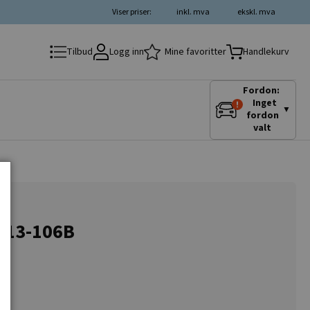
Viser priser:
inkl. mva
ekskl. mva
Logg inn
Mine favoritter
Tilbud
Handlekurv
Fordon:
Inget
▼
fordon
valt
 S13-106B