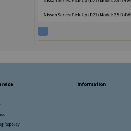
Nissan Series: Pick-Up (D21) Model: 2.5 D 4W
Nissan Series: Pick-Up (D21) Model: 2.5 D 4W
‹
rvice
Information
r
oss
giftspolicy