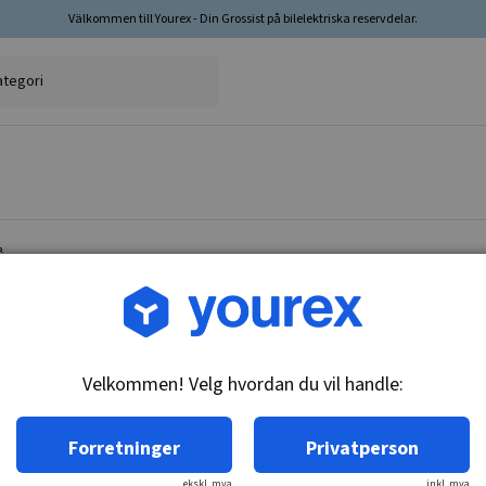
Välkommen till Yourex - Din Grossist på bilelektriska reservdelar.
B
Varenr.: 2130-12001
Feltspolesett Hitachi for
Velkommen! Velg hvordan du vil handle:
Teknisk info:
12V
Forretninger
Privatperson
ekskl. mva
inkl. mva