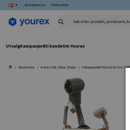
Kundeservice
Information
Søk
etter
produkt,
produsent,
Utvalg
Kampanjer
Bli kunde
Om Yourex
kategori
Startmotor
Anker, Felt, Rotor, Stator
Feltspolesett Hitachi for S13-106