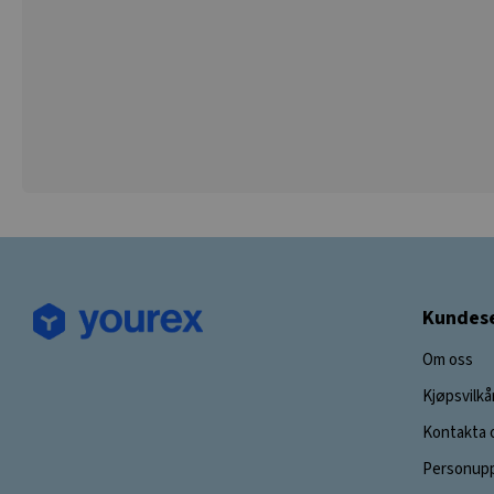
Kundese
Om oss
Kjøpsvilkå
Kontakta 
Personupp