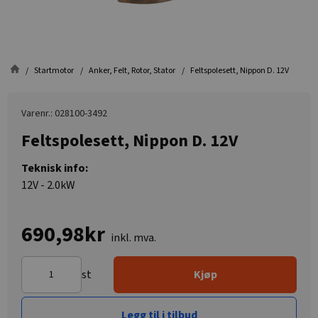
Startmotor
Anker, Felt, Rotor, Stator
Feltspolesett, Nippon D. 12V
Varenr.: 028100-3492
Feltspolesett, Nippon D. 12V
Teknisk info:
12V - 2.0kW
690,98kr
inkl. mva.
st
Kjøp
Legg til i tilbud