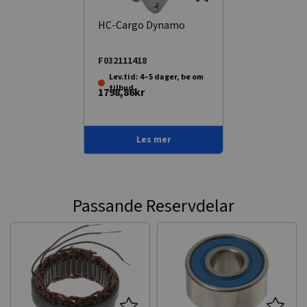
HC-Cargo Dynamo
F032111418
Lev.tid: 4–5 dager, be om
tilbud.
1798,86kr
Les mer
Passande Reservdelar