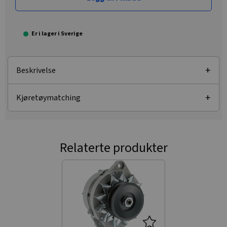
Er i lager i Sverige
Beskrivelse
Kjøretøymatching
Relaterte produkter