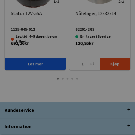
Stator 12V-55A
Nålelager, 12x32x14
1125-045-012
62201-2RS
Lev.tid: 4–5 dager, be om
Er i lager i Sverige
tilbud.
692,26kr
120,95kr
st
e
Les mer
Kjøp
Kundeservice
Information