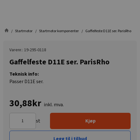
Startmotor
Startmotor komponenter
Gaffelfeste D11E ser. ParisRho
Varenr.: 19-295-0118
Gaffelfeste D11E ser. ParisRho
Teknisk info:
Passer D11E ser.
30,88kr
inkl. mva.
st
Kjøp
Legg til i tilbud