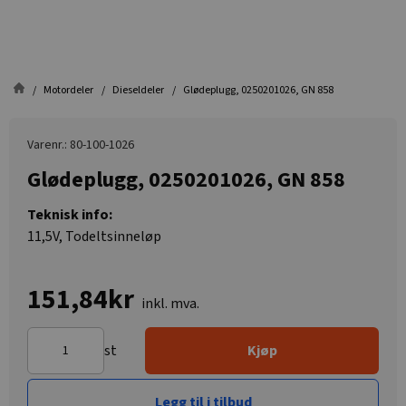
Motordeler
Dieseldeler
Glødeplugg, 0250201026, GN 858
Varenr.: 80-100-1026
Glødeplugg, 0250201026, GN 858
Teknisk info:
11,5V, Todeltsinneløp
151,84kr
inkl. mva.
st
Kjøp
Legg til i tilbud