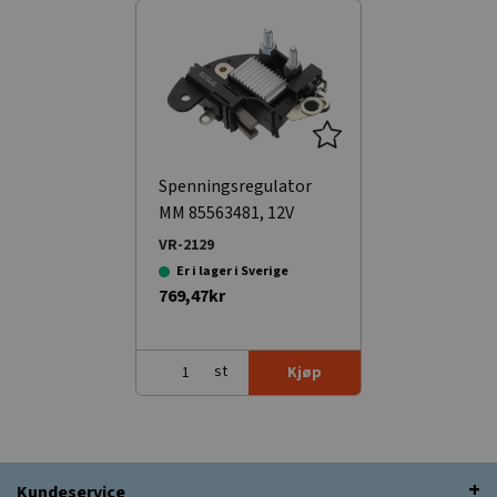
Spenningsregulator
MM 85563481, 12V
VR-2129
Er i lager i Sverige
769,47kr
st
Kjøp
Kundeservice