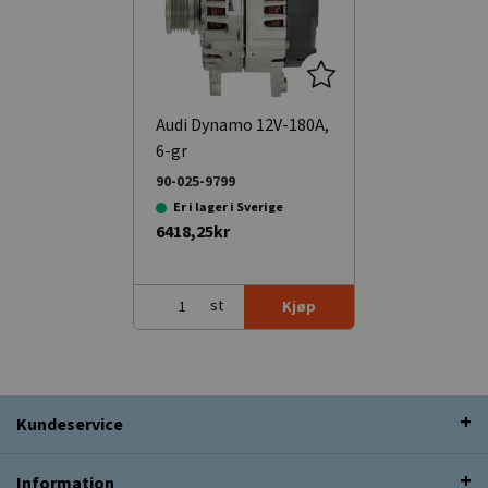
Audi Dynamo 12V-180A,
6-gr
90-025-9799
Er i lager i Sverige
6418,25kr
st
Kjøp
Kundeservice
Information