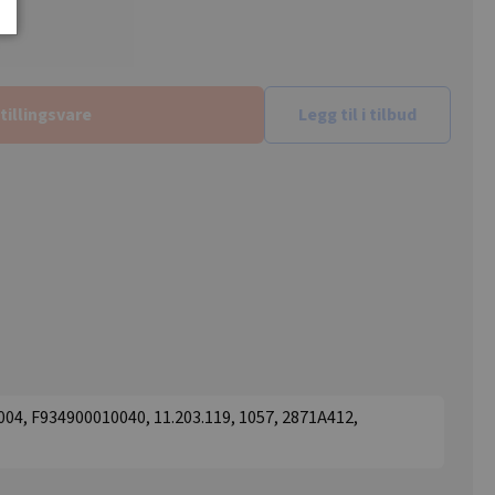
tillingsvare
Legg til i tilbud
4, F934900010040, 11.203.119, 1057, 2871A412,