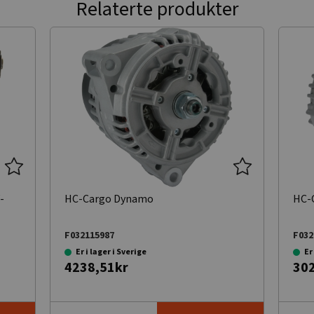
Relaterte produkter
-
HC-Cargo Dynamo
HC-
F032115987
F032
Er i lager i Sverige
Er
4238,51kr
30