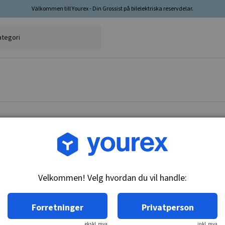
Välkommen till Yourex - Din Grossist på bilelektriska reservdelar.
Varenr.: F032114004
HC-Cargo Dynamo
Velkommen! Velg hvordan du vil handle:
Teknisk info:
Spenningsregulator: 14, Amp: 150, Rotasjon: CW
Forretninger
Privatperson
ekskl. mva
inkl. mva