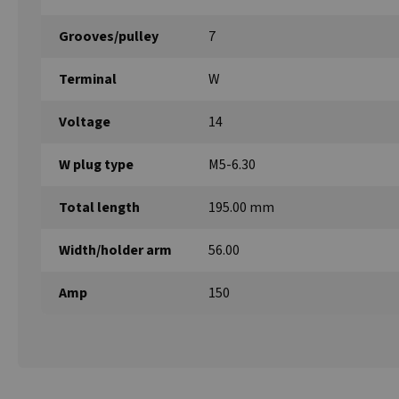
Grooves/pulley
7
Terminal
W
Voltage
14
W plug type
M5-6.30
Total length
195.00 mm
Width/holder arm
56.00
Amp
150