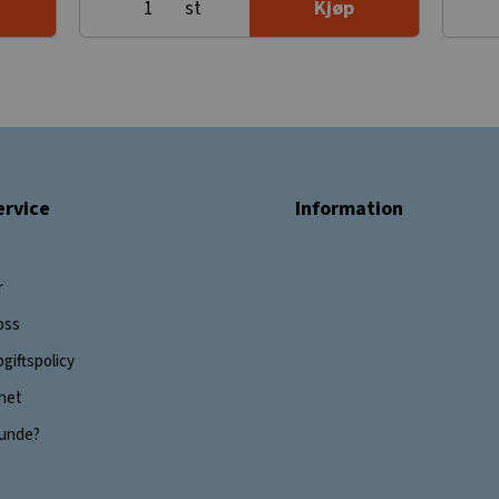
st
Kjøp
rvice
Information
r
oss
giftspolicy
ghet
 kunde?