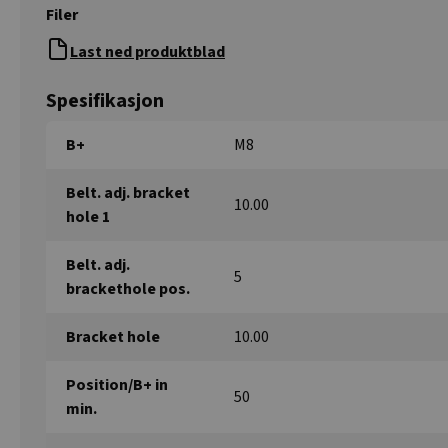
Filer
Last ned produktblad
Spesifikasjon
B+
M8
Belt. adj. bracket
10.00
hole 1
Belt. adj.
5
brackethole pos.
Bracket hole
10.00
Position/B+ in
50
min.