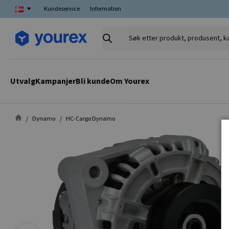
Kundeservice
Information
Søk
etter
produkt,
produsent,
Utvalg
Kampanjer
Bli kunde
Om Yourex
kategori
Dynamo
HC-Cargo Dynamo