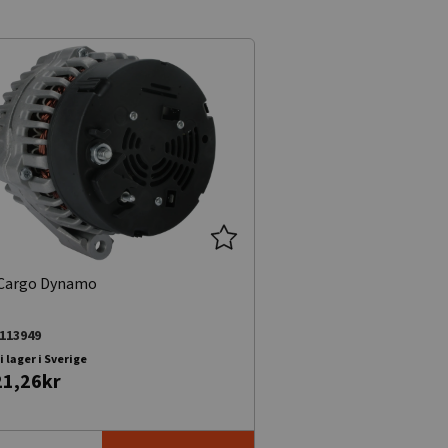
Cargo Dynamo
113949
 i lager i Sverige
21,26kr