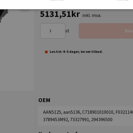
5131,51kr
inkl. mva.
st
Bes
Lev.tid: 4–5 dager, be om tilbud.
OEM
AAN5125, aan5136, C718901010010, F03211400
3789453M92, 73327991, 294396500