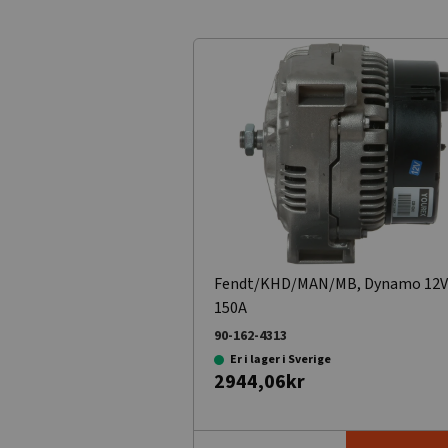
Fendt/KHD/MAN/MB, Dynamo 12V
150A
90-162-4313
Er i lager i Sverige
2944,06kr