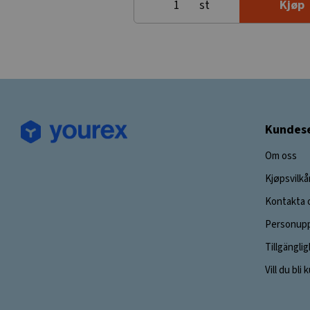
st
Kjøp
Kundese
Om oss
Kjøpsvilkå
Kontakta 
Personupp
Tillgängli
Vill du bli