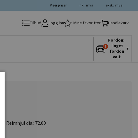
Viser priser:
inkl. mva
ekskl. mva
Logg inn
Mine favoritter
Tilbud
Handlekurv
Fordon:
Inget
▼
fordon
valt
, Reimhjul dia.: 72.00