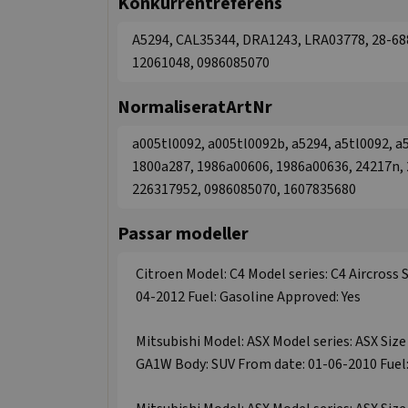
Konkurrentreferens
A5294, CAL35344, DRA1243, LRA03778, 28-6888
12061048, 0986085070
NormaliseratArtNr
a005tl0092, a005tl0092b, a5294, a5tl0092, a5
1800a287, 1986a00606, 1986a00636, 24217n, 
226317952, 0986085070, 1607835680
Passar modeller
Citroen Model: C4 Model series: C4 Aircross 
04-2012 Fuel: Gasoline Approved: Yes
Mitsubishi Model: ASX Model series: ASX Size
GA1W Body: SUV From date: 01-06-2010 Fuel: