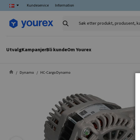
Kundeservice
Information
Søk
etter
produkt,
produsent,
Utvalg
Kampanjer
Bli kunde
Om Yourex
kategori
Dynamo
HC-Cargo Dynamo