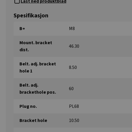
Last ned produktblad
Spesifikasjon
B+
M8
Mount. bracket
46.30
dist.
Belt. adj. bracket
8.50
hole 1
Belt. adj.
60
brackethole pos.
Plug no.
PL68
Bracket hole
10.50