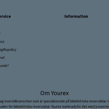
rvice
Information
r
oss
giftspolicy
ghet
 kunde?
Om Yourex
ag inom bilbranschen som är specialiserade på bilelektriska reservdelar. 
aden för bilelektriska reservdelar. Yourex marknadsför det mesta inom bil