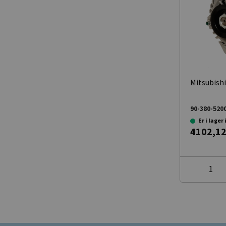
Mitsubish
90-380-520
Er i lager
4102,12