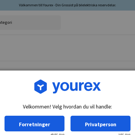
Välkommen till Yourex - Din Grossist på bilelektriska reservdelar.
Varenr.: F032116153
HC-Cargo Dynamo
Velkommen! Velg hvordan du vil handle:
Teknisk info:
Spenning: 14, Amp: 95, Rotasjon: CW, Monteri
Forretninger
Privatperson
ekskl. mva
inkl. mva