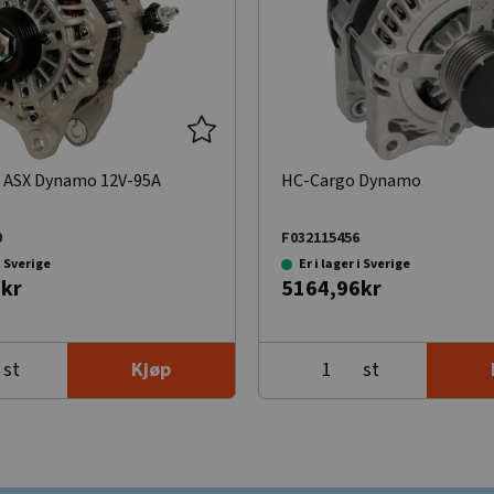
i ASX Dynamo 12V-95A
HC-Cargo Dynamo
0
F032115456
 i Sverige
Er i lager i Sverige
kr
5164,96kr
st
st
Kjøp