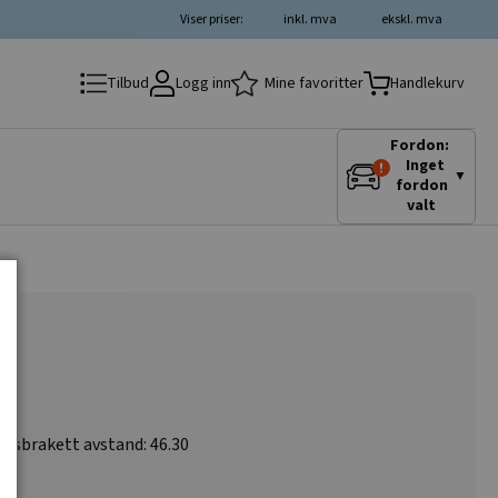
Viser priser:
inkl. mva
ekskl. mva
Logg inn
Mine favoritter
Tilbud
Handlekurv
Fordon:
Inget
▼
fordon
valt
ngsbrakett avstand: 46.30