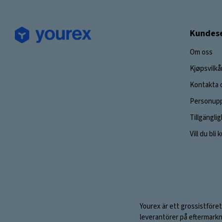
Kundese
Om oss
Kjøpsvilkå
Kontakta 
Personupp
Tillgängli
Vill du bli
Yourex är ett grossistföret
leverantörer på eftermarkn