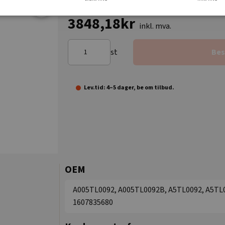
3848,18kr
inkl. mva.
st
Bes
Lev.tid: 4–5 dager, be om tilbud.
OEM
A005TL0092, A005TL0092B, A5TL0092, A5TL0
1607835680