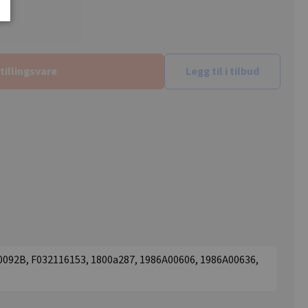
tillingsvare
Legg til i tilbud
092B, F032116153, 1800a287, 1986A00606, 1986A00636,