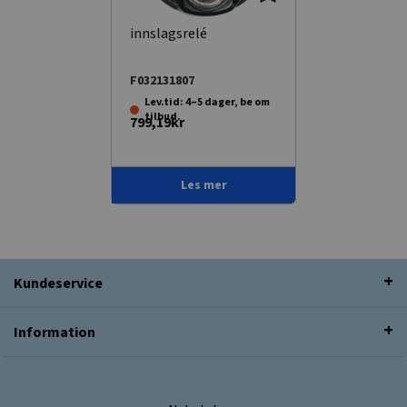
innslagsrelé
F032131807
Lev.tid: 4–5 dager, be om
tilbud.
799,19kr
Les mer
Kundeservice
Information