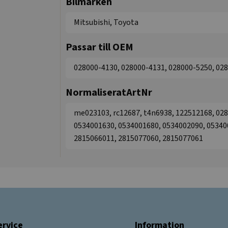
Bilmärken
Mitsubishi, Toyota
Passar till OEM
028000-4130, 028000-4131, 028000-5250, 02
NormaliseratArtNr
me023103, rc12687, t4n6938, 122512168, 02
0534001630, 0534001680, 0534002090, 05340
2815066011, 2815077060, 2815077061
rvice
Information