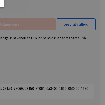
tillingsvare
Legg til i tilbud
erige. Ønsker du et tilbud? Send oss en forespørsel, så
1, 28150-77060, 28150-77061, 053400-1630, 053400-1680,