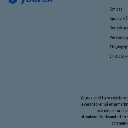
Om oss
Kjøpsvilkå
Kontakta 
Personupp
Tillgängli
Vill du bli
Yourex är ett grossistföret
leverantörer på eftermarkn
och diesel för bil
utomlands.Verksamheten sta
och markn