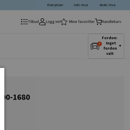
Viser priser:
inkl. mva
ekskl. mva
Logg inn
Mine favoritter
Tilbud
Handlekurv
Fordon:
Inget
▼
fordon
valt
3400-1680