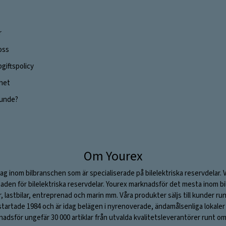
r
oss
giftspolicy
ghet
 kunde?
Om Yourex
ag inom bilbranschen som är specialiserade på bilelektriska reservdelar. 
aden för bilelektriska reservdelar. Yourex marknadsför det mesta inom bil
ar, lastbilar, entreprenad och marin mm. Våra produkter säljs till kunder ru
rtade 1984 och är idag belägen i nyrenoverade, ändamålsenliga lokaler i S
adsför ungefär 30 000 artiklar från utvalda kvalitetsleverantörer runt om 