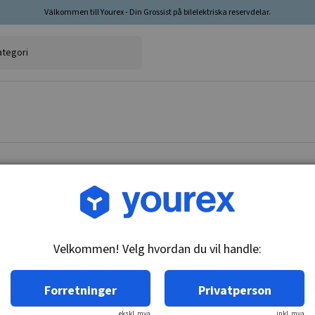
Välkommen till Yourex - Din Grossist på bilelektriska reservdelar.
Varenr.: 12-251-2168
innslagsrelé 24V, ND 05
Velkommen! Velg hvordan du vil handle:
Teknisk info:
24V, 3 term.
Forretninger
Privatperson
ekskl. mva
inkl. mva