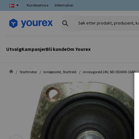
Kundeservice
Information
Søk
etter
produkt,
produsent,
Utvalg
Kampanjer
Bli kunde
Om Yourex
kategori
Startmotor
Innløpsrelé, Startrelé
innslagsrelé 24V, ND 053400-1680