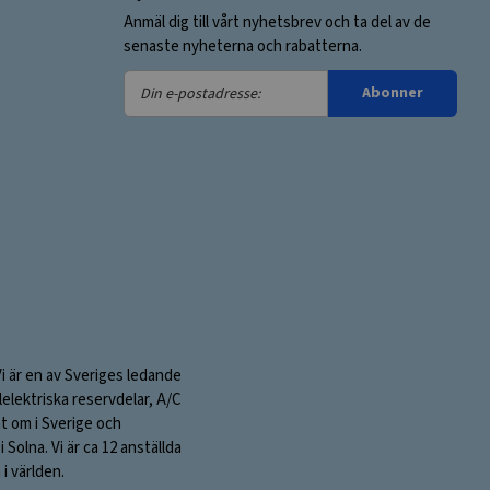
Anmäl dig till vårt nyhetsbrev och ta del av de
senaste nyheterna och rabatterna.
Din
Abonner
e-
postadresse:
Vi är en av Sveriges ledande
elektriska reservdelar, A/C
nt om i Sverige och
olna. Vi är ca 12 anställda
i världen.