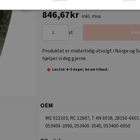
846,67kr
inkl. mva.
st
Bes
Produktet er midlertidig utsolgt i Norge og Sv
hjelper vi deg gjerne.
Lev.tid: 4–5 dager, be om tilbud.
OEM
ME 023103, RC 12687, T 4N 6938, 28150-6601
053400-2090, 053400-3540, 053400-6050