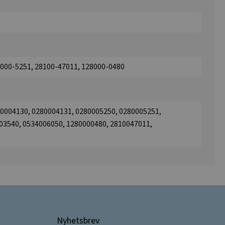
8000-5251, 28100-47011, 128000-0480
80004130, 0280004131, 0280005250, 0280005251,
03540, 0534006050, 1280000480, 2810047011,
Nyhetsbrev