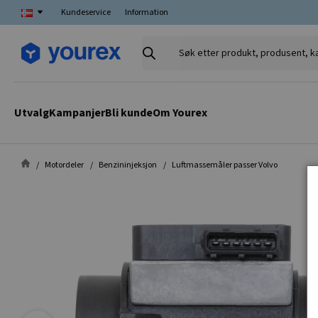
Kundeservice
Information
Søk
etter
produkt,
produsent,
Utvalg
Kampanjer
Bli kunde
Om Yourex
kategori
Motordeler
Benzininjeksjon
Luftmassemåler passer Volvo