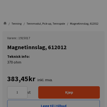
Tenning
Tennmodul, Pick-up, Tennspole
Magnetinnslag, 612012
Varenr.: 1915017
Magnetinnslag, 612012
Teknisk info:
370 ohm
383,45kr
inkl. mva.
st
Kjøp
Legg til i tilbud