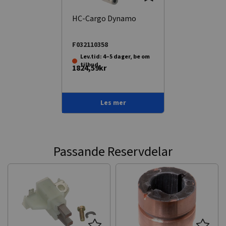
HC-Cargo Dynamo
F032110358
Lev.tid: 4–5 dager, be om
tilbud.
1824,59kr
Les mer
Passande Reservdelar