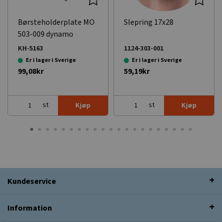
Børsteholderplate MO
Slepring 17x28
503-009 dynamo
KH-5163
1124-303-001
Er i lager i Sverige
Er i lager i Sverige
99,08kr
59,19kr
st
st
Kjøp
Kjøp
Kundeservice
Information