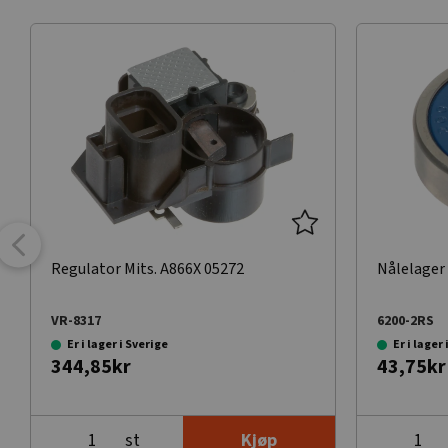
Regulator Mits. A866X 05272
Nålelager
VR-8317
6200-2RS
Er i lager i Sverige
Er i lager
344,85kr
43,75kr
st
Kjøp