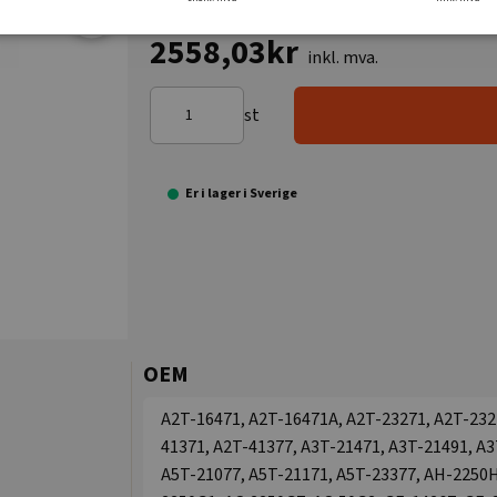
2558,03kr
inkl. mva.
st
Er i lager i Sverige
OEM
A2T-16471, A2T-16471A, A2T-23271, A2T-232
41371, A2T-41377, A3T-21471, A3T-21491, A3
A5T-21077, A5T-21171, A5T-23377, AH-2250H