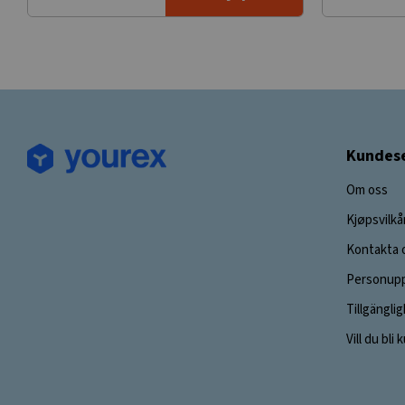
Kundese
Om oss
Kjøpsvilkå
Kontakta 
Personupp
Tillgängli
Vill du bli