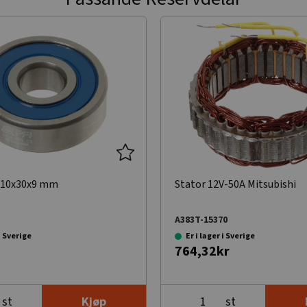
 10x30x9 mm
Stator 12V-50A Mitsubishi
A383T-15370
 i Sverige
Er i lager i Sverige
764,32kr
st
st
Kjøp