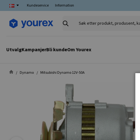
Kundeservice
Information
Søk
etter
produkt,
produsent,
Utvalg
Kampanjer
Bli kunde
Om Yourex
kategori
Dynamo
Mitsubishi Dynamo 12V-50A