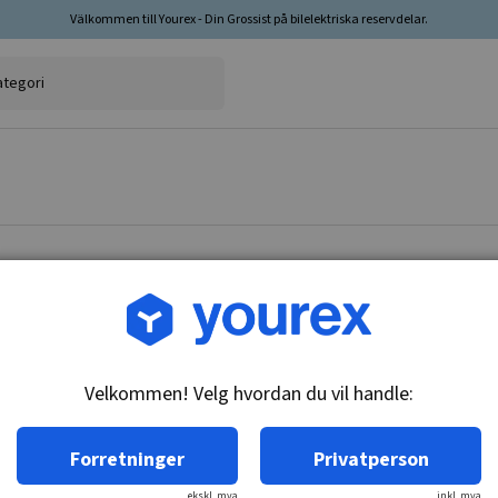
Välkommen till Yourex - Din Grossist på bilelektriska reservdelar.
Varenr.: 90-380-0012
Mitsubishi Dynamo 12V-
Velkommen! Velg hvordan du vil handle:
Teknisk info:
12V - 50A, 1V, (R, L)
Forretninger
Privatperson
ekskl. mva
inkl. mva