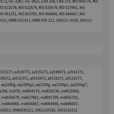
172, GE-3287, GE-3815, LRA 258, LRA 370, MD 004170, MD
MD 022578, MD 022579, MD 025679, MD 027661, MD
MD 061151, MD 063781, MD 064066, MD 064067, MD
151, 0986 032 611, 0986 035 211, 100211-0320, 100211-
2t23277, a2t24771, a2t25271, a2t40671, a2t41371,
34572, a5t15371, a5t15471, a5t21071, a5t21077,
 aq2245g, aq2245g1, aq2250g, aq2250g1, aq2250g7,
ra258, lra370, md004170, md018230, md021669,
 md025679, md027661, md041700, md041701,
 md064066, md064067, md064068, md086047,
032611, 0986035211, 1002110320, 1002110322