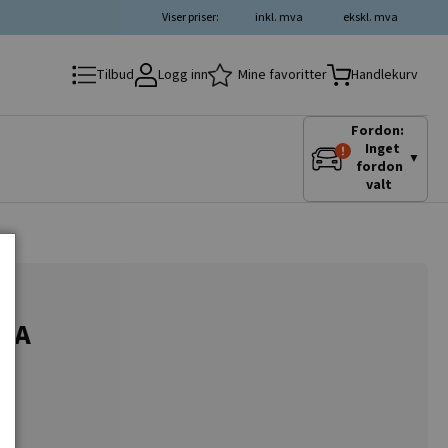
Viser priser:
inkl. mva
ekskl. mva
Logg inn
Mine favoritter
Tilbud
Handlekurv
Fordon:
Inget
▼
fordon
valt
50A