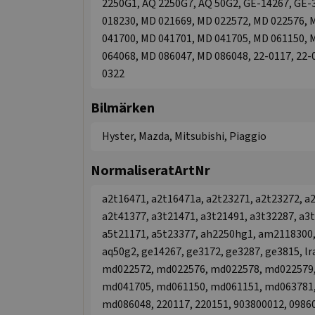
2250G1, AQ 2250G7, AQ 50G2, GE-14267, GE-3
018230, MD 021669, MD 022572, MD 022576, 
041700, MD 041701, MD 041705, MD 061150, 
064068, MD 086047, MD 086048, 22-0117, 22-0
0322
Bilmärken
Hyster, Mazda, Mitsubishi, Piaggio
NormaliseratArtNr
a2t16471, a2t16471a, a2t23271, a2t23272, a
a2t41377, a3t21471, a3t21491, a3t32287, a3t
a5t21171, a5t23377, ah2250hg1, am2118300,
aq50g2, ge14267, ge3172, ge3287, ge3815, l
md022572, md022576, md022578, md022579,
md041705, md061150, md061151, md063781,
md086048, 220117, 220151, 903800012, 0986