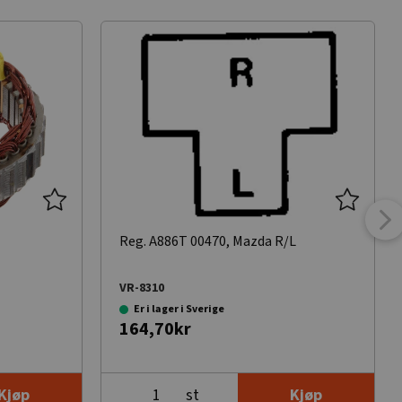
Reg. A886T 00470, Mazda R/L
VR-8310
Er i lager i Sverige
164,70kr
st
Kjøp
Kjøp