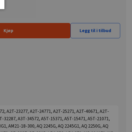
Kjøp
Legg til i tilbud
72, A2T-23277, A2T-24771, A2T-25271, A2T-40671, A2T-
T-32287, A3T-34572, A5T-15371, A5T-15471, A5T-21071,
G1, AM21-18-300, AQ 2245G, AQ 2245G1, AQ 2250G, AQ