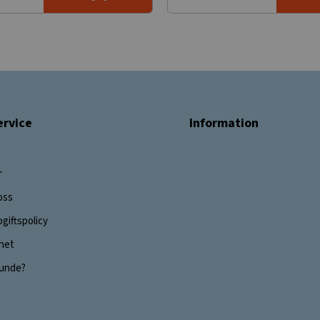
rvice
Information
r
oss
giftspolicy
ghet
 kunde?