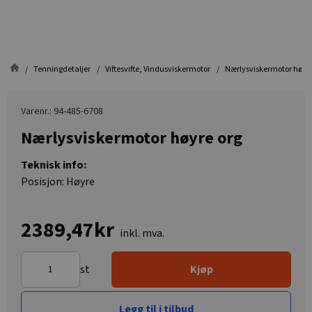
Tenningdetaljer
Viftesvifte, Vindusviskermotor
Nærlysviskermotor høyre
Varenr.: 94-485-6708
Nærlysviskermotor høyre org
Teknisk info:
Posisjon: Høyre
2389,47kr
inkl. mva.
st
Kjøp
Legg til i tilbud