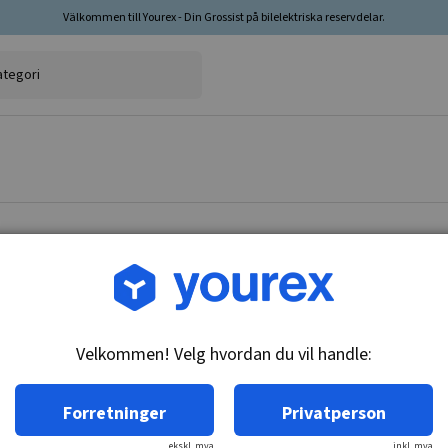
Välkommen till Yourex - Din Grossist på bilelektriska reservdelar.
Varenr.: 91-400-1481
Nissan Startmotor 12V-1
Velkommen! Velg hvordan du vil handle:
Teknisk info:
12V - 1,4kW, 10k
Forretninger
Privatperson
ekskl. mva
inkl. mva