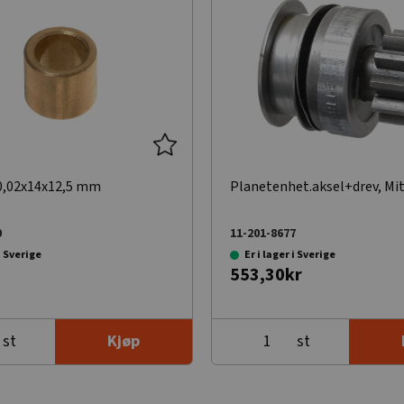
0,02x14x12,5 mm
Planetenhet.aksel+drev, Mi
0
11-201-8677
 i Sverige
Er i lager i Sverige
553,30kr
st
st
Kjøp