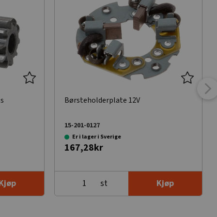
ts
Børsteholderplate 12V
15-201-0127
Er i lager i Sverige
167,28kr
st
Kjøp
Kjøp