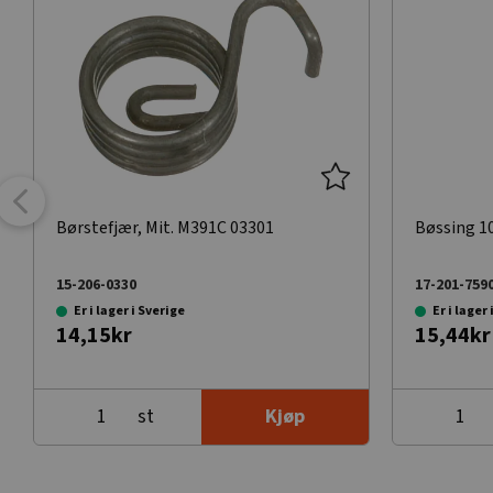
Børstefjær, Mit. M391C 03301
Bøssing 1
15-206-0330
17-201-759
Er i lager i Sverige
Er i lager
14,15kr
15,44kr
st
Kjøp