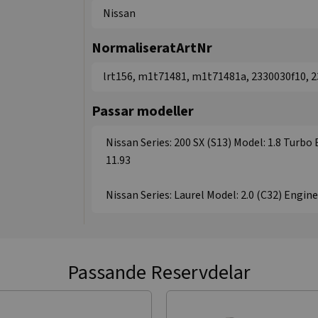
Nissan
NormaliseratArtNr
lrt156, m1t71481, m1t71481a, 2330030f10, 
Passar modeller
Nissan Series: 200 SX (S13) Model: 1.8 Turbo
11.93
Nissan Series: Laurel Model: 2.0 (C32) Engine
Passande Reservdelar