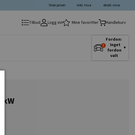
Viser priser:
inkl. mva
ekskl. mva
Logg inn
Mine favoritter
Tilbud
Handlekurv
Fordon:
Inget
▼
fordon
valt
.4kW