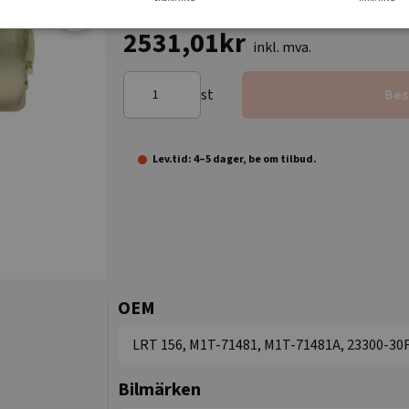
2531,01kr
inkl. mva.
st
Bes
Lev.tid: 4–5 dager, be om tilbud.
OEM
LRT 156, M1T-71481, M1T-71481A, 23300-30
Bilmärken