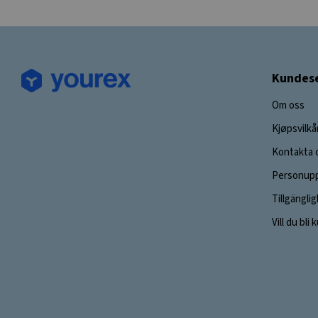
Kundese
Om oss
Kjøpsvilkå
Kontakta 
Personupp
Tillgängli
Vill du bli