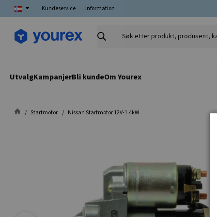
Kundeservice
Information
Søk
etter
produkt,
produsent,
Utvalg
Kampanjer
Bli kunde
Om Yourex
kategori
Startmotor
Nissan Startmotor 12V-1.4kW