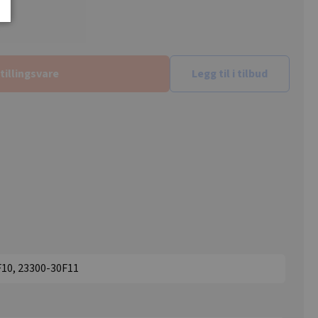
tillingsvare
Legg til i tilbud
F10, 23300-30F11