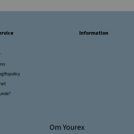
rvice
Information
r
oss
giftspolicy
ghet
 kunde?
Om Yourex