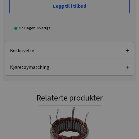
Legg til i tilbud
Er i lager i Sverige
Beskrivelse
Kjøretøymatching
Relaterte produkter