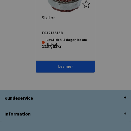
Stator
F032135138
Lev.tid: 4–5 dager, be om
tilbud.
1257,08kr
Les mer
Kundeservice
Information