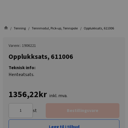
Tenning
Tennmodul, Pick-up, Tennspole
Opplukksats, 611006
Varenr.: 1906221
Opplukksats, 611006
Teknisk info:
Henteatsats.
1356,22kr
inkl. mva.
st
Bestillingsvare
Legg til i tilbud