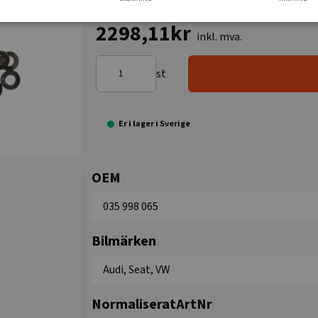
2298,11kr
inkl. mva.
st
Er i lager i Sverige
OEM
035 998 065
Bilmärken
Audi, Seat, VW
NormaliseratArtNr