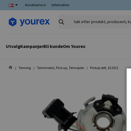
Kundeservice
Information
Søk
etter
produkt,
produsent,
Utvalg
Kampanjer
Bli kunde
Om Yourex
kategori
Tenning
Tennmodul, Pick-up, Tennspole
Pickup sett, 611011