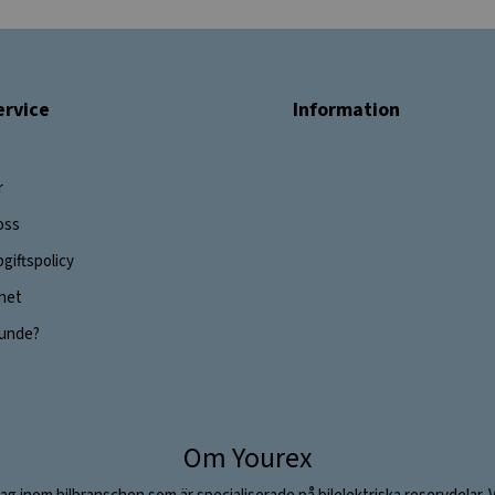
rvice
Information
r
oss
giftspolicy
ghet
 kunde?
Om Yourex