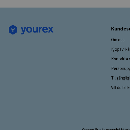
Kundese
Om oss
Kjøpsvilkå
Kontakta 
Personupp
Tillgängli
Vill du bli