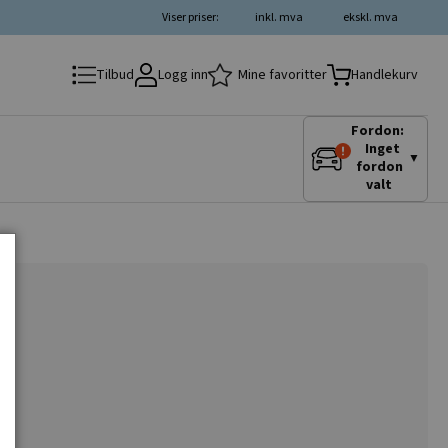
Viser priser:
inkl. mva
ekskl. mva
Logg inn
Mine favoritter
Tilbud
Handlekurv
Fordon:
Inget
▼
fordon
valt