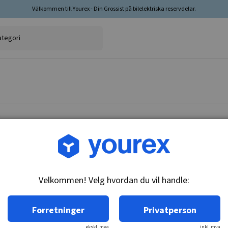
Välkommen till Yourex - Din Grossist på bilelektriska reservdelar.
Varenr.: 1906231
Pickup sett, 611011
Velkommen! Velg hvordan du vil handle:
Teknisk info:
Pickup-assemblage Bare rotorskive = 1.
Forretninger
Privatperson
ekskl. mva
inkl. mva