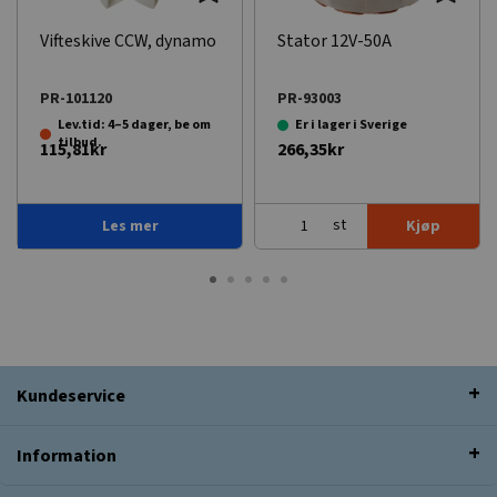
Vifteskive CCW, dynamo
Stator 12V-50A
PR-101120
PR-93003
Lev.tid: 4–5 dager, be om
Er i lager i Sverige
tilbud.
115,81kr
266,35kr
st
Les mer
Kjøp
Kundeservice
Information