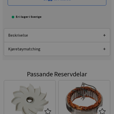
Er i lager i Sverige
Beskrivelse
Kjøretøymatching
Passande Reservdelar